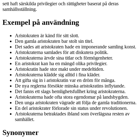
sett haft särskilda privilegier och rättigheter baserat på deras
samhällsställning.
Exempel på användning
Aristokraten är känd för sitt slott.
Den gamla aristokraten bar stolt sin titel.
Det sades att aristokraten hade en imponerande samling konst.
Aristokraterna samlades för att diskutera politik.
Aristokraterna ärvde sina titlar och förmögenheter.
En aristokrat kan ha en mängd olika privilegier.
Aristokratin hade stor makt under medeltiden.
Aristokraterna klädde sig alltid i fina kläder.
Att gifta sig in i aristokratin var en dröm för många.
De nya reglerna försökte minska aristokratins inflytande.
Det fanns ett slags hemlighetsfullhet kring aristokraterna.
Aristokraterna hade ofta stora egendomar på landsbygden.
Den unga aristokraten vägrade att följa de gamla traditionerna.
En del aristokrater förlorade sin status under revolutionen.
Aristokraterna betraktades ibland som överlägsna resten av
samhället.
Synonymer