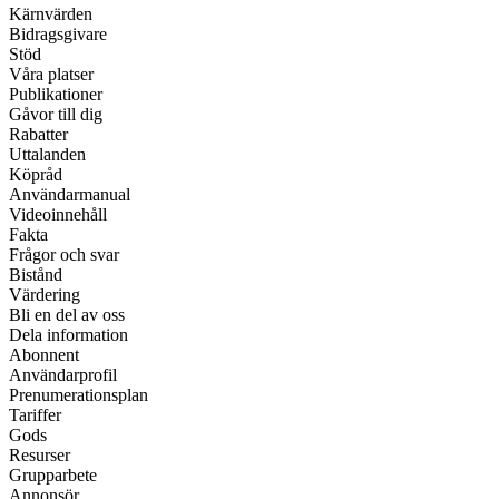
Kärnvärden
Bidragsgivare
Stöd
Våra platser
Publikationer
Gåvor till dig
Rabatter
Uttalanden
Köpråd
Användarmanual
Videoinnehåll
Fakta
Frågor och svar
Bistånd
Värdering
Bli en del av oss
Dela information
Abonnent
Användarprofil
Prenumerationsplan
Tariffer
Gods
Resurser
Grupparbete
Annonsör