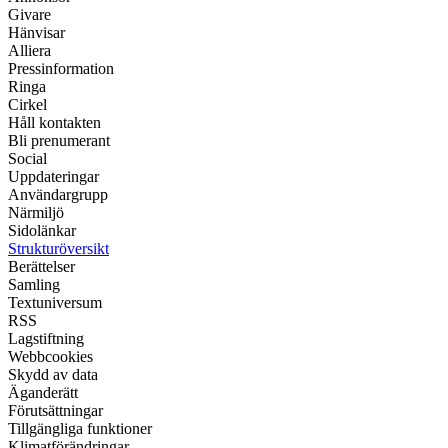
Givare
Hänvisar
Alliera
Pressinformation
Ringa
Cirkel
Håll kontakten
Bli prenumerant
Social
Uppdateringar
Användargrupp
Närmiljö
Sidolänkar
Strukturöversikt
Berättelser
Samling
Textuniversum
RSS
Lagstiftning
Webbcookies
Skydd av data
Äganderätt
Förutsättningar
Tillgängliga funktioner
Klimatförändringar