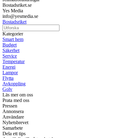
Bostadsriket.se
Yes Media
info@yesmedia.se
Bostadsriket
Kategorier
Smart hem
Budget
Säkerhet
Service
Temperatur
Energi
Lampor
Flytta
Avkoppling
Golv
Läs mer om oss
Prata med oss
Pressen
Annonsera
Användare
Nyhetsbrevet
Samarbete
Dela ett tips