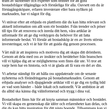
team av skribenter och experter som brinner för att göra
bostadsfrågor tillgängliga och förståeliga för alla. Oavsett om du är
förstagångsköpare, erfaren investerare eller bara nyfiken på
marknaden, har vi något för dig.
Vi strävar efter att erbjuda en plattform där du kan hitta relevant och
aktuell information om allt som rör bostäder. Från trender och priser
till tips för att renovera och inreda ditt hem, våra artiklar är
utformade för att ge dig verktygen du behöver för att fatta
informerade beslut. Vi förstår att bostadsköp är en av livets största
investeringar, och vi är här för att guida dig genom processen.
Vårt mål är att inspirera och motivera dig att skapa ditt drömhem.
Genom att dela med oss av insikter och berättelser från branschen
vill vi hjälpa dig att se möjligheterna som finns där ute. Vi tror att
varje hem har en historia, och vi är glada att få vara en del av din.
Vi arbetar ständigt för att hålla oss uppdaterade om de senaste
nyheterna och förändringarna på bostadsmarknaden. Genom att
erbjuda analyser och djupgående artiklar vill vi ge dig en tydlig bild
av vad som händer – både lokalt och nationellt. Vår ambition är att
du alltid ska känna dig välinformerad och trygg i dina val.
Bostadsriket finns här för att knyta samman människor och bostäder.
Vi vill skapa en gemenskap där idéer och erfarenheter kan delas, och
där du kan hitta inspiration för ditt nästa boende. Tillsammans kan vi