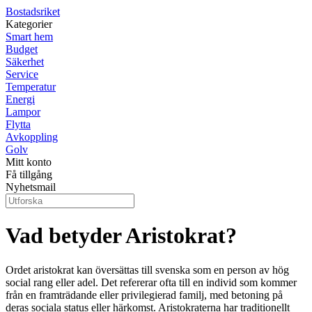
Bostadsriket
Kategorier
Smart hem
Budget
Säkerhet
Service
Temperatur
Energi
Lampor
Flytta
Avkoppling
Golv
Mitt konto
Få tillgång
Nyhetsmail
Vad betyder Aristokrat?
Ordet aristokrat kan översättas till svenska som en person av hög
social rang eller adel. Det refererar ofta till en individ som kommer
från en framträdande eller privilegierad familj, med betoning på
deras sociala status eller härkomst. Aristokraterna har traditionellt