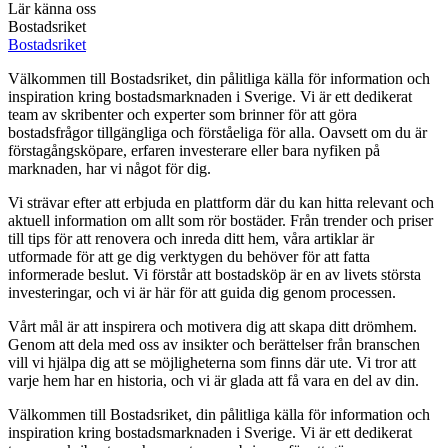
Lär känna oss
Bostadsriket
Bostadsriket
Välkommen till Bostadsriket, din pålitliga källa för information och
inspiration kring bostadsmarknaden i Sverige. Vi är ett dedikerat
team av skribenter och experter som brinner för att göra
bostadsfrågor tillgängliga och förståeliga för alla. Oavsett om du är
förstagångsköpare, erfaren investerare eller bara nyfiken på
marknaden, har vi något för dig.
Vi strävar efter att erbjuda en plattform där du kan hitta relevant och
aktuell information om allt som rör bostäder. Från trender och priser
till tips för att renovera och inreda ditt hem, våra artiklar är
utformade för att ge dig verktygen du behöver för att fatta
informerade beslut. Vi förstår att bostadsköp är en av livets största
investeringar, och vi är här för att guida dig genom processen.
Vårt mål är att inspirera och motivera dig att skapa ditt drömhem.
Genom att dela med oss av insikter och berättelser från branschen
vill vi hjälpa dig att se möjligheterna som finns där ute. Vi tror att
varje hem har en historia, och vi är glada att få vara en del av din.
Välkommen till Bostadsriket, din pålitliga källa för information och
inspiration kring bostadsmarknaden i Sverige. Vi är ett dedikerat