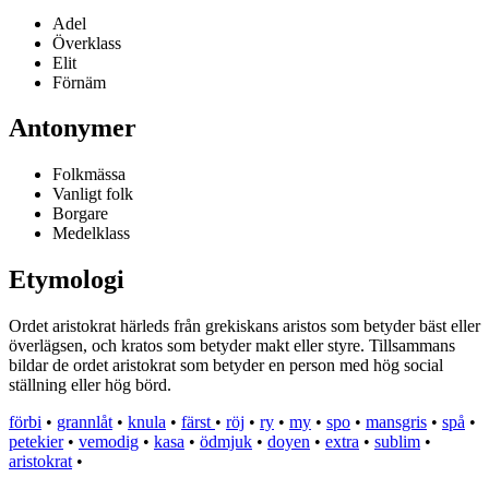
Adel
Överklass
Elit
Förnäm
Antonymer
Folkmässa
Vanligt folk
Borgare
Medelklass
Etymologi
Ordet aristokrat härleds från grekiskans aristos som betyder bäst eller
överlägsen, och kratos som betyder makt eller styre. Tillsammans
bildar de ordet aristokrat som betyder en person med hög social
ställning eller hög börd.
förbi
•
grannlåt
•
knula
•
färst
•
röj
•
ry
•
my
•
spo
•
mansgris
•
spå
•
petekier
•
vemodig
•
kasa
•
ödmjuk
•
doyen
•
extra
•
sublim
•
aristokrat
•