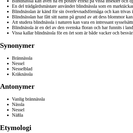
Blindnässla kan även ha en positiv effekt på vissa insekter och dj
En del trädgårdsmästare använder blindnässla som en marktäckare
Blindnässlan är känd för sin överlevnadsförmåga och kan trivas i 
Blindnässlan har fått sitt namn på grund av att dess blommor kan v
Att studera blindnässla i naturen kan vara en intressant sysselsätt
Blindnässla är en del av den svenska floran och har funnits i la
Vissa kallar blindnässla för en ört som är både vacker och besvä
Synonymer
Brännässla
Nessel
Nesselblad
Kräknässla
Antonymer
Vanlig brännässla
Nässla
Nessel
Näßla
Etymologi