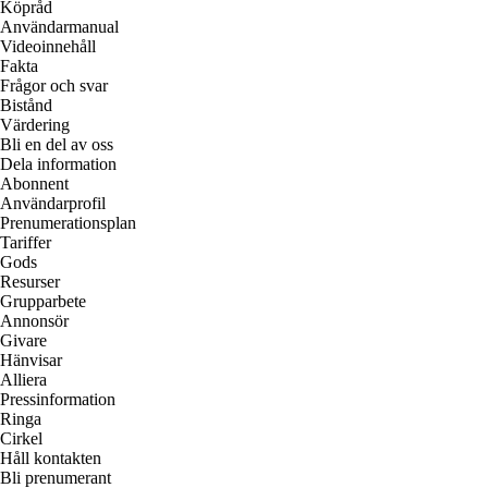
Köpråd
Användarmanual
Videoinnehåll
Fakta
Frågor och svar
Bistånd
Värdering
Bli en del av oss
Dela information
Abonnent
Användarprofil
Prenumerationsplan
Tariffer
Gods
Resurser
Grupparbete
Annonsör
Givare
Hänvisar
Alliera
Pressinformation
Ringa
Cirkel
Håll kontakten
Bli prenumerant