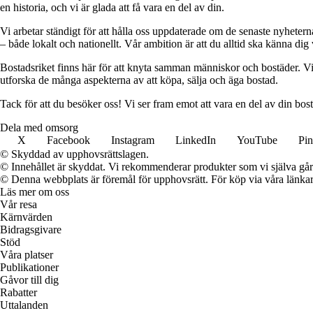
en historia, och vi är glada att få vara en del av din.
Vi arbetar ständigt för att hålla oss uppdaterade om de senaste nyhete
– både lokalt och nationellt. Vår ambition är att du alltid ska känna dig
Bostadsriket finns här för att knyta samman människor och bostäder. Vi 
utforska de många aspekterna av att köpa, sälja och äga bostad.
Tack för att du besöker oss! Vi ser fram emot att vara en del av din bos
Dela med omsorg
X
Facebook
Instagram
LinkedIn
YouTube
Pin
© Skyddad av upphovsrättslagen.
© Innehållet är skyddat. Vi rekommenderar produkter som vi själva går 
© Denna webbplats är föremål för upphovsrätt. För köp via våra länkar 
Läs mer om oss
Vår resa
Kärnvärden
Bidragsgivare
Stöd
Våra platser
Publikationer
Gåvor till dig
Rabatter
Uttalanden