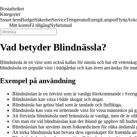
Bostadsriket
Kategorier
Smart hem
Budget
Säkerhet
Service
Temperatur
Energi
Lampor
Flytta
Avko
Mitt konto
Få tillgång
Nyhetsmail
Vad betyder Blindnässla?
Blindnässla är en växt som också kallas för nässla och har ett vetensk
blindnässla en populär växt i trädgårdar och kan även användas för ma
Exempel på användning
Blindnässlan är en örtväxt som är vanligt förekommande i Sverig
Blindnässlan kan växa i både skogar och ängar.
Blindnässla har gröna blad som är tandade och finflikiga.
Blindnässla kan vara en irriterande växt för vissa människor på 
Att förväxla blindnässla med brännässla är vanligt, men de är oli
Om man rör vid blindnässlan kan det ibland ge upphov till hudirr
Blindnässlan har använts inom folkmedicinen för olika ändamål 
Att torka blindnässla kan bevara dess egenskaper för framtida a