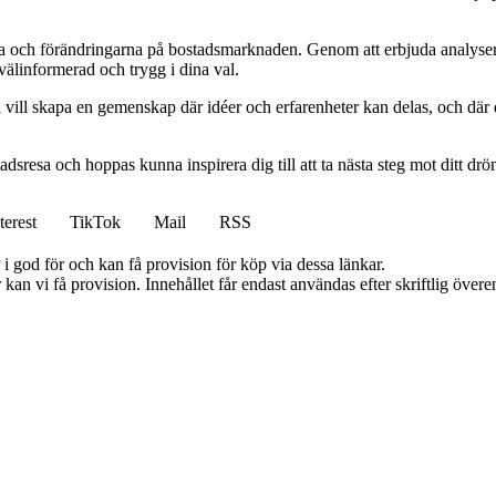
rna och förändringarna på bostadsmarknaden. Genom att erbjuda analyser 
 välinformerad och trygg i dina val.
vill skapa en gemenskap där idéer och erfarenheter kan delas, och där d
tadsresa och hoppas kunna inspirera dig till att ta nästa steg mot ditt d
terest
TikTok
Mail
RSS
i god för och kan få provision för köp via dessa länkar.
kan vi få provision. Innehållet får endast användas efter skriftlig öve