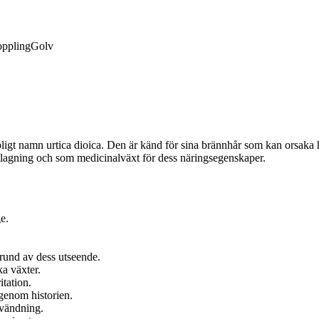
ppling
Golv
apligt namn urtica dioica. Den är känd för sina brännhår som kan orsak
tlagning och som medicinalväxt för dess näringsegenskaper.
e.
grund av dess utseende.
ka växter.
itation.
genom historien.
nvändning.