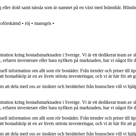
eller dold samt nässla som är namnet på en växt med brännhår. Blindnäss
•
oförskämd
•
röj
•
mansgris
•
piration kring bostadsmarknaden i Sverige. Vi är ett dedikerat team av s
, erfaren investerare eller bara nyfiken på marknaden, har vi något för d
uell information om allt som rör bostäder. Från trender och priser till tip
att bostadsköp är en av livets största investeringar, och vi är här för at
att dela med oss av insikter och berättelser från branschen vill vi hjälp
piration kring bostadsmarknaden i Sverige. Vi är ett dedikerat team av s
, erfaren investerare eller bara nyfiken på marknaden, har vi något för d
uell information om allt som rör bostäder. Från trender och priser till tip
att bostadsköp är en av livets största investeringar, och vi är här för at
att dela med oss av insikter och berättelser från branschen vill vi hjälp