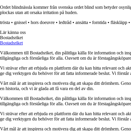
Ordet blindnässla kommer från svenska ordet blind som betyder osynlig 
plockas utan att orsaka irritation på huden.
trösta
•
gnissel
•
hors doeuvre
•
ledtråd
•
ansätta
•
forntida
•
fläskläpp
Lär känna oss
Bostadsriket
Bostadsriket
Välkommen till Bostadsriket, din pålitliga källa för information och ins
tillgängliga och förståeliga för alla. Oavsett om du är förstagångsköpare
Vi strävar efter att erbjuda en plattform där du kan hitta relevant och akt
ge dig verktygen du behöver för att fatta informerade beslut. Vi förstår 
Vårt mål är att inspirera och motivera dig att skapa ditt drömhem. Genom 
en historia, och vi är glada att få vara en del av din.
Välkommen till Bostadsriket, din pålitliga källa för information och ins
tillgängliga och förståeliga för alla. Oavsett om du är förstagångsköpare
Vi strävar efter att erbjuda en plattform där du kan hitta relevant och akt
ge dig verktygen du behöver för att fatta informerade beslut. Vi förstår 
Vårt mål är att inspirera och motivera dig att skapa ditt drömhem. Genom 