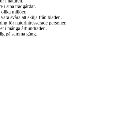
ur i naturen.
 i sina trädgårdar.
olika miljöer.
ara svåra att skilja från bladen.
ning för naturintresserade personer.
ndet i många århundraden.
rlig på samma gång.