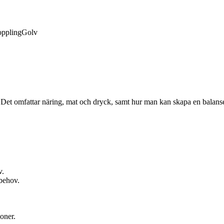
ppling
Golv
. Det omfattar näring, mat och dryck, samt hur man kan skapa en balanse
v.
sbehov.
oner.