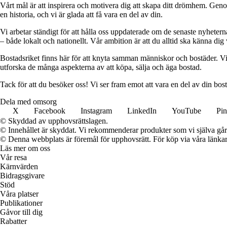
Vårt mål är att inspirera och motivera dig att skapa ditt drömhem. Genom 
en historia, och vi är glada att få vara en del av din.
Vi arbetar ständigt för att hålla oss uppdaterade om de senaste nyhete
– både lokalt och nationellt. Vår ambition är att du alltid ska känna dig
Bostadsriket finns här för att knyta samman människor och bostäder. Vi 
utforska de många aspekterna av att köpa, sälja och äga bostad.
Tack för att du besöker oss! Vi ser fram emot att vara en del av din bos
Dela med omsorg
X
Facebook
Instagram
LinkedIn
YouTube
Pin
© Skyddad av upphovsrättslagen.
© Innehållet är skyddat. Vi rekommenderar produkter som vi själva går 
© Denna webbplats är föremål för upphovsrätt. För köp via våra länkar 
Läs mer om oss
Vår resa
Kärnvärden
Bidragsgivare
Stöd
Våra platser
Publikationer
Gåvor till dig
Rabatter