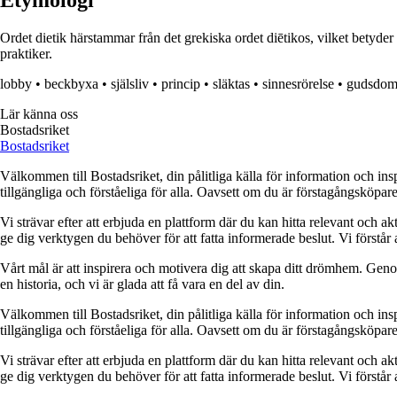
Etymologi
Ordet dietik härstammar från det grekiska ordet diētikos, vilket betyder
praktiker.
lobby
•
beckbyxa
•
själsliv
•
princip
•
släktas
•
sinnesrörelse
•
gudsdo
Lär känna oss
Bostadsriket
Bostadsriket
Välkommen till Bostadsriket, din pålitliga källa för information och ins
tillgängliga och förståeliga för alla. Oavsett om du är förstagångsköpare
Vi strävar efter att erbjuda en plattform där du kan hitta relevant och akt
ge dig verktygen du behöver för att fatta informerade beslut. Vi förstår 
Vårt mål är att inspirera och motivera dig att skapa ditt drömhem. Genom 
en historia, och vi är glada att få vara en del av din.
Välkommen till Bostadsriket, din pålitliga källa för information och ins
tillgängliga och förståeliga för alla. Oavsett om du är förstagångsköpare
Vi strävar efter att erbjuda en plattform där du kan hitta relevant och akt
ge dig verktygen du behöver för att fatta informerade beslut. Vi förstår 