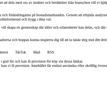
att dela med oss av insikter och berättelser från branschen vill vi hjälp
rna och förändringarna på bostadsmarknaden. Genom att erbjuda analyser 
 välinformerad och trygg i dina val.
vill skapa en gemenskap där idéer och erfarenheter kan delas, och där d
tadsresa och hoppas kunna inspirera dig till att ta nästa steg mot ditt d
terest
TikTok
Mail
RSS
i god för och kan få provision för köp via dessa länkar.
kan vi få provision. Innehållet får endast användas efter skriftlig öve