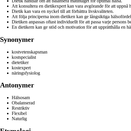
Dietik handlar om att balansera matintaget för optimal hälsa.
Att konsultera en dietikexpert kan vara avgörande för att uppnå 
Dietik kan vara en nyckel till att förbättra livskvaliteten.
Att följa principerna inom dietiken kan ge långsiktiga hälsofördel
Dietiken anpassas oftast individuellt för att passa varje persons b
En dietikern kan ge stöd och motivation för att upprätthålla en h
Synonymer
kostvetenskapsman
kostspecialist
dietetiker
kostexpert
näringsfysiolog
Antonymer
Hälsosam
Obalanserad
Restriktiv
Flexibel
Naturlig