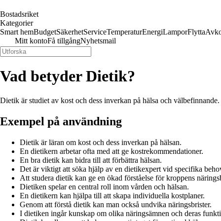
Bostadsriket
Kategorier
Smart hem
Budget
Säkerhet
Service
Temperatur
Energi
Lampor
Flytta
Avko
Mitt konto
Få tillgång
Nyhetsmail
Vad betyder Dietik?
Dietik är studiet av kost och dess inverkan på hälsa och välbefinnande
Exempel på användning
Dietik är läran om kost och dess inverkan på hälsan.
En dietikern arbetar ofta med att ge kostrekommendationer.
En bra dietik kan bidra till att förbättra hälsan.
Det är viktigt att söka hjälp av en dietikexpert vid specifika beho
Att studera dietik kan ge en ökad förståelse för kroppens näring
Dietiken spelar en central roll inom vården och hälsan.
En dietikern kan hjälpa till att skapa individuella kostplaner.
Genom att förstå dietik kan man också undvika näringsbrister.
I dietiken ingår kunskap om olika näringsämnen och deras funkti