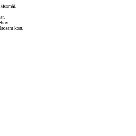
hälsomål.
ar.
ehov.
älsosam kost.