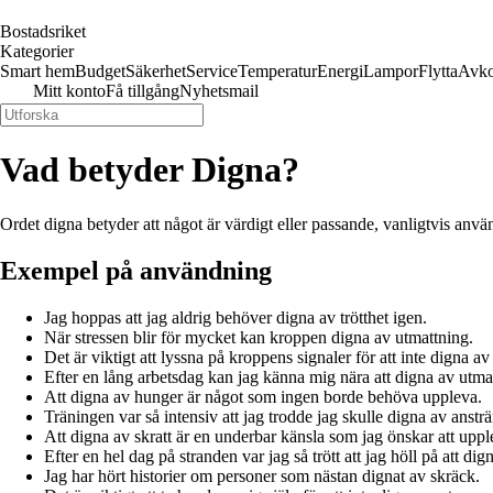
Bostadsriket
Kategorier
Smart hem
Budget
Säkerhet
Service
Temperatur
Energi
Lampor
Flytta
Avko
Mitt konto
Få tillgång
Nyhetsmail
Vad betyder Digna?
Ordet digna betyder att något är värdigt eller passande, vanligtvis används
Exempel på användning
Jag hoppas att jag aldrig behöver digna av trötthet igen.
När stressen blir för mycket kan kroppen digna av utmattning.
Det är viktigt att lyssna på kroppens signaler för att inte digna a
Efter en lång arbetsdag kan jag känna mig nära att digna av utma
Att digna av hunger är något som ingen borde behöva uppleva.
Träningen var så intensiv att jag trodde jag skulle digna av anstr
Att digna av skratt är en underbar känsla som jag önskar att uppl
Efter en hel dag på stranden var jag så trött att jag höll på att di
Jag har hört historier om personer som nästan dignat av skräck.