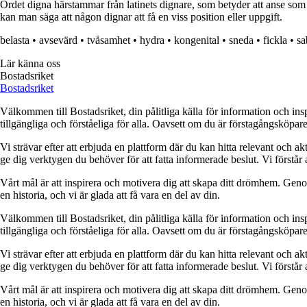
Ordet digna härstammar från latinets dignare, som betyder att anse som vä
kan man säga att någon dignar att få en viss position eller uppgift.
belasta
•
avsevärd
•
tvåsamhet
•
hydra
•
kongenital
•
sneda
•
fickla
•
sa
Lär känna oss
Bostadsriket
Bostadsriket
Välkommen till Bostadsriket, din pålitliga källa för information och ins
tillgängliga och förståeliga för alla. Oavsett om du är förstagångsköpare
Vi strävar efter att erbjuda en plattform där du kan hitta relevant och akt
ge dig verktygen du behöver för att fatta informerade beslut. Vi förstår 
Vårt mål är att inspirera och motivera dig att skapa ditt drömhem. Genom 
en historia, och vi är glada att få vara en del av din.
Välkommen till Bostadsriket, din pålitliga källa för information och ins
tillgängliga och förståeliga för alla. Oavsett om du är förstagångsköpare
Vi strävar efter att erbjuda en plattform där du kan hitta relevant och akt
ge dig verktygen du behöver för att fatta informerade beslut. Vi förstår 
Vårt mål är att inspirera och motivera dig att skapa ditt drömhem. Genom 
en historia, och vi är glada att få vara en del av din.