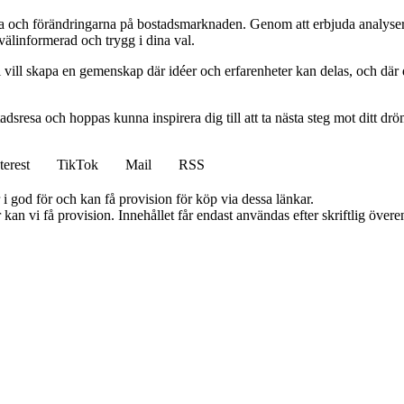
rna och förändringarna på bostadsmarknaden. Genom att erbjuda analyser 
 välinformerad och trygg i dina val.
vill skapa en gemenskap där idéer och erfarenheter kan delas, och där d
tadsresa och hoppas kunna inspirera dig till att ta nästa steg mot ditt d
terest
TikTok
Mail
RSS
i god för och kan få provision för köp via dessa länkar.
kan vi få provision. Innehållet får endast användas efter skriftlig öve