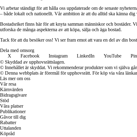
Vi arbetar ständigt för att hålla oss uppdaterade om de senaste nyhete
– både lokalt och nationellt. Vår ambition är att du alltid ska känna dig
Bostadsriket finns här för att knyta samman människor och bostäder. Vi 
utforska de många aspekterna av att köpa, sälja och äga bostad.
Tack för att du besöker oss! Vi ser fram emot att vara en del av din bos
Dela med omsorg
X
Facebook
Instagram
LinkedIn
YouTube
Pin
© Skyddad av upphovsrättslagen.
© Innehållet är skyddat. Vi rekommenderar produkter som vi själva går 
© Denna webbplats är föremål för upphovsrätt. För köp via våra länkar 
Läs mer om oss
Vår resa
Kärnvärden
Bidragsgivare
Stöd
Våra platser
Publikationer
Gåvor till dig
Rabatter
Uttalanden
Köpråd