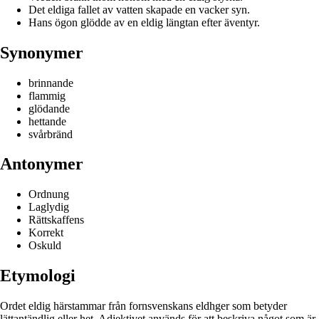
Det eldiga fallet av vatten skapade en vacker syn.
Hans ögon glödde av en eldig längtan efter äventyr.
Synonymer
brinnande
flammig
glödande
hettande
svårbränd
Antonymer
Ordnung
Laglydig
Rättskaffens
Korrekt
Oskuld
Etymologi
Ordet eldig härstammar från fornsvenskans eldhger som betyder
lättantändlig eller het. Adjektivet används för att beskriva något som är