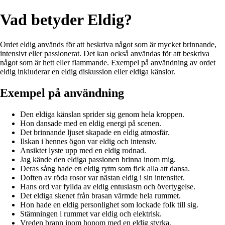
Vad betyder Eldig?
Ordet eldig används för att beskriva något som är mycket brinnande,
intensivt eller passionerat. Det kan också användas för att beskriva
något som är hett eller flammande. Exempel på användning av ordet
eldig inkluderar en eldig diskussion eller eldiga känslor.
Exempel på användning
Den eldiga känslan sprider sig genom hela kroppen.
Hon dansade med en eldig energi på scenen.
Det brinnande ljuset skapade en eldig atmosfär.
Ilskan i hennes ögon var eldig och intensiv.
Ansiktet lyste upp med en eldig rodnad.
Jag kände den eldiga passionen brinna inom mig.
Deras sång hade en eldig rytm som fick alla att dansa.
Doften av röda rosor var nästan eldig i sin intensitet.
Hans ord var fyllda av eldig entusiasm och övertygelse.
Det eldiga skenet från brasan värmde hela rummet.
Hon hade en eldig personlighet som lockade folk till sig.
Stämningen i rummet var eldig och elektrisk.
Vreden brann inom honom med en eldig styrka.