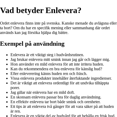
Vad betyder Enlevera?
Ordet enlevera finns inte på svenska. Kanske menade du avlägsna eller
ta bort? Om du har en specifik mening eller sammanhang där ordet
används kan jag försöka hjälpa dig bättre.
Exempel på användning
Enlevera är ett viktigt steg i hudvårdsrutinen.
Jag brukar enlevera mitt smink innan jag går och lägger mig.
Hon använder en mild enlevera för att inte irritera huden.
Kan du rekommendera en bra enlevera för känslig hud?
Efter enleverering känns huden ren och fräsch.
Vissa enlevera produkter innehåller återfuktande ingredienser.
Det är viktigt att enlevera ordentligt för att undvika tilltäppta
porer.
Jag gillar när enlevera har en mild doft.
En skonsam enlevera passar bra för daglig användning.
En effektiv enlevera tar bort både smink och orenheter.
Ett tips är att enlevera två gånger för att vara säker på att huden
är ren.
Enlevera är en viktig del av hudvård för att behålla en frisk hud.