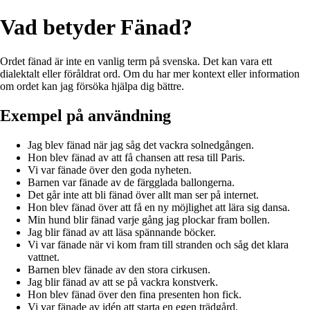
Vad betyder Fänad?
Ordet fänad är inte en vanlig term på svenska. Det kan vara ett
dialektalt eller föråldrat ord. Om du har mer kontext eller information
om ordet kan jag försöka hjälpa dig bättre.
Exempel på användning
Jag blev fänad när jag såg det vackra solnedgången.
Hon blev fänad av att få chansen att resa till Paris.
Vi var fänade över den goda nyheten.
Barnen var fänade av de färgglada ballongerna.
Det går inte att bli fänad över allt man ser på internet.
Hon blev fänad över att få en ny möjlighet att lära sig dansa.
Min hund blir fänad varje gång jag plockar fram bollen.
Jag blir fänad av att läsa spännande böcker.
Vi var fänade när vi kom fram till stranden och såg det klara
vattnet.
Barnen blev fänade av den stora cirkusen.
Jag blir fänad av att se på vackra konstverk.
Hon blev fänad över den fina presenten hon fick.
Vi var fänade av idén att starta en egen trädgård.