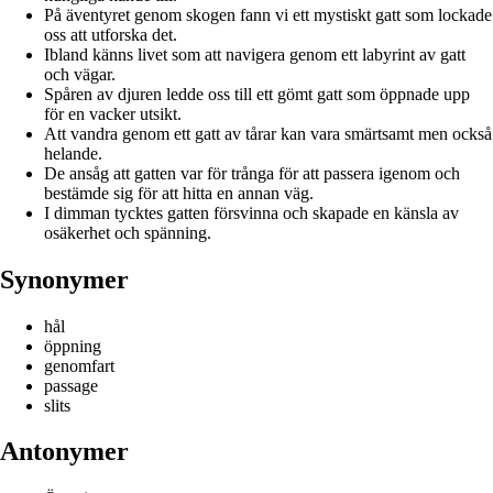
På äventyret genom skogen fann vi ett mystiskt gatt som lockade
oss att utforska det.
Ibland känns livet som att navigera genom ett labyrint av gatt
och vägar.
Spåren av djuren ledde oss till ett gömt gatt som öppnade upp
för en vacker utsikt.
Att vandra genom ett gatt av tårar kan vara smärtsamt men också
helande.
De ansåg att gatten var för trånga för att passera igenom och
bestämde sig för att hitta en annan väg.
I dimman tycktes gatten försvinna och skapade en känsla av
osäkerhet och spänning.
Synonymer
hål
öppning
genomfart
passage
slits
Antonymer