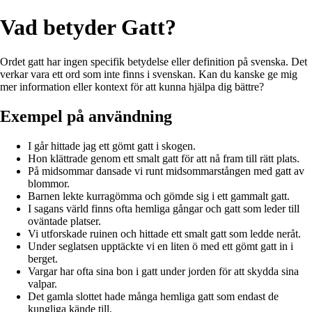
Vad betyder Gatt?
Ordet gatt har ingen specifik betydelse eller definition på svenska. Det
verkar vara ett ord som inte finns i svenskan. Kan du kanske ge mig
mer information eller kontext för att kunna hjälpa dig bättre?
Exempel på användning
I går hittade jag ett gömt gatt i skogen.
Hon klättrade genom ett smalt gatt för att nå fram till rätt plats.
På midsommar dansade vi runt midsommarstången med gatt av
blommor.
Barnen lekte kurragömma och gömde sig i ett gammalt gatt.
I sagans värld finns ofta hemliga gångar och gatt som leder till
oväntade platser.
Vi utforskade ruinen och hittade ett smalt gatt som ledde neråt.
Under seglatsen upptäckte vi en liten ö med ett gömt gatt in i
berget.
Vargar har ofta sina bon i gatt under jorden för att skydda sina
valpar.
Det gamla slottet hade många hemliga gatt som endast de
kungliga kände till.