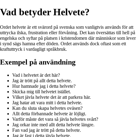
Vad betyder Helvete?
Ordet helvete är ett svärord på svenska som vanligtvis används för att
uttrycka ilska, frustration eller förvåning. Det kan översättas till hell på
engelska och syftar på platsen i kristendomen där människor som lever
i synd sägs hamna efter döden. Ordet används dock oftast som ett
kraftuttryck i vardagligt språkbruk.
Exempel på användning
Vad i helvetet är det här?
Jag är trött på allt detta helvete.
Hur hamnade jag i detta helvete?
Skicka mig till helvetet istället.
Vilket jävla helvete det är att parkera här.
Jag hatar att vara mitt i detta helvete.
Kan du sluta skapa helvetes oväsen?
Allt detta förbannade helvete är löjligt.
Varför måste det vara så jävla helvetes svårt?
Jag orkar inte med allt detta helvete längre.
Fan vad jag är trött på detta helvete.
Jag är fast i detta jävla helvete.