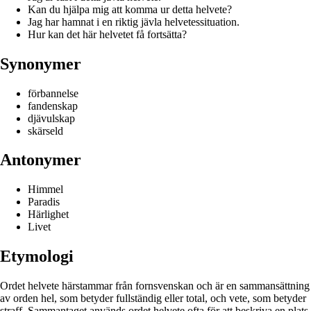
Kan du hjälpa mig att komma ur detta helvete?
Jag har hamnat i en riktig jävla helvetessituation.
Hur kan det här helvetet få fortsätta?
Synonymer
förbannelse
fandenskap
djävulskap
skärseld
Antonymer
Himmel
Paradis
Härlighet
Livet
Etymologi
Ordet helvete härstammar från fornsvenskan och är en sammansättning
av orden hel, som betyder fullständig eller total, och vete, som betyder
straff. Sammantaget används ordet helvete ofta för att beskriva en plats