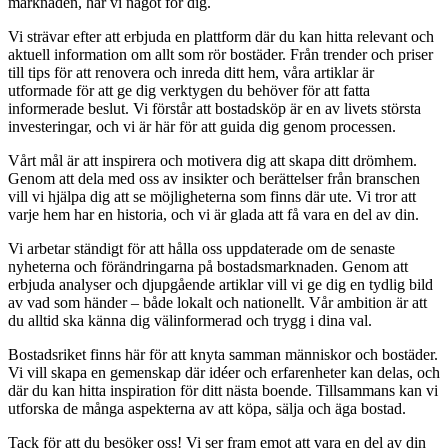
marknaden, har vi något för dig.
Vi strävar efter att erbjuda en plattform där du kan hitta relevant och
aktuell information om allt som rör bostäder. Från trender och priser
till tips för att renovera och inreda ditt hem, våra artiklar är
utformade för att ge dig verktygen du behöver för att fatta
informerade beslut. Vi förstår att bostadsköp är en av livets största
investeringar, och vi är här för att guida dig genom processen.
Vårt mål är att inspirera och motivera dig att skapa ditt drömhem.
Genom att dela med oss av insikter och berättelser från branschen
vill vi hjälpa dig att se möjligheterna som finns där ute. Vi tror att
varje hem har en historia, och vi är glada att få vara en del av din.
Vi arbetar ständigt för att hålla oss uppdaterade om de senaste
nyheterna och förändringarna på bostadsmarknaden. Genom att
erbjuda analyser och djupgående artiklar vill vi ge dig en tydlig bild
av vad som händer – både lokalt och nationellt. Vår ambition är att
du alltid ska känna dig välinformerad och trygg i dina val.
Bostadsriket finns här för att knyta samman människor och bostäder.
Vi vill skapa en gemenskap där idéer och erfarenheter kan delas, och
där du kan hitta inspiration för ditt nästa boende. Tillsammans kan vi
utforska de många aspekterna av att köpa, sälja och äga bostad.
Tack för att du besöker oss! Vi ser fram emot att vara en del av din