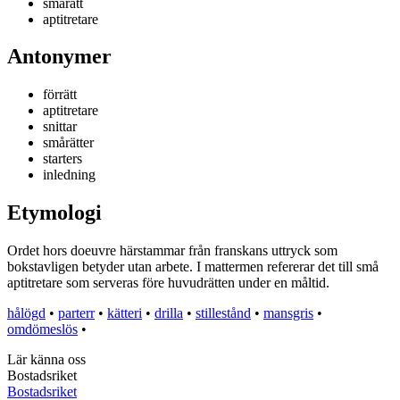
smårätt
aptitretare
Antonymer
förrätt
aptitretare
snittar
smårätter
starters
inledning
Etymologi
Ordet hors doeuvre härstammar från franskans uttryck som
bokstavligen betyder utan arbete. I mattermen refererar det till små
aptitretare som serveras före huvudrätten under en måltid.
hålögd
•
parterr
•
kätteri
•
drilla
•
stillestånd
•
mansgris
•
omdömeslös
•
Lär känna oss
Bostadsriket
Bostadsriket