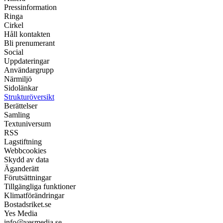
Pressinformation
Ringa
Cirkel
Håll kontakten
Bli prenumerant
Social
Uppdateringar
Användargrupp
Närmiljö
Sidolänkar
Strukturöversikt
Berättelser
Samling
Textuniversum
RSS
Lagstiftning
Webbcookies
Skydd av data
Äganderätt
Förutsättningar
Tillgängliga funktioner
Klimatförändringar
Bostadsriket.se
Yes Media
info@yesmedia.se