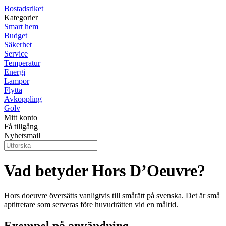
Bostadsriket
Kategorier
Smart hem
Budget
Säkerhet
Service
Temperatur
Energi
Lampor
Flytta
Avkoppling
Golv
Mitt konto
Få tillgång
Nyhetsmail
Vad betyder Hors D’Oeuvre?
Hors doeuvre översätts vanligtvis till smårätt på svenska. Det är små
aptitretare som serveras före huvudrätten vid en måltid.
Exempel på användning