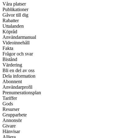
Våra platser
Publikationer
Gåvor till dig
Rabatter
Uttalanden
Köpråd
Användarmanual
Videoinnehåll
Fakta
Frågor och svar
Bistånd
Värdering
Bli en del av oss
Dela information
Abonnent
Användarprofil
Prenumerationsplan
Tariffer
Gods
Resurser
Grupparbete
Annonsör
Givare
Hänvisar
Alliera