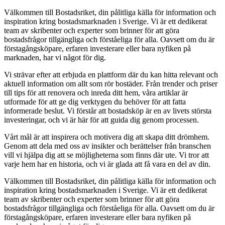
Välkommen till Bostadsriket, din pålitliga källa för information och
inspiration kring bostadsmarknaden i Sverige. Vi är ett dedikerat
team av skribenter och experter som brinner för att göra
bostadsfrågor tillgängliga och förståeliga för alla. Oavsett om du är
förstagångsköpare, erfaren investerare eller bara nyfiken på
marknaden, har vi något för dig.
Vi strävar efter att erbjuda en plattform där du kan hitta relevant och
aktuell information om allt som rör bostäder. Från trender och priser
till tips för att renovera och inreda ditt hem, våra artiklar är
utformade för att ge dig verktygen du behöver för att fatta
informerade beslut. Vi förstår att bostadsköp är en av livets största
investeringar, och vi är här för att guida dig genom processen.
Vårt mål är att inspirera och motivera dig att skapa ditt drömhem.
Genom att dela med oss av insikter och berättelser från branschen
vill vi hjälpa dig att se möjligheterna som finns där ute. Vi tror att
varje hem har en historia, och vi är glada att få vara en del av din.
Välkommen till Bostadsriket, din pålitliga källa för information och
inspiration kring bostadsmarknaden i Sverige. Vi är ett dedikerat
team av skribenter och experter som brinner för att göra
bostadsfrågor tillgängliga och förståeliga för alla. Oavsett om du är
förstagångsköpare, erfaren investerare eller bara nyfiken på