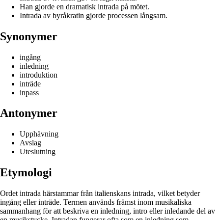
Han gjorde en dramatisk intrada på mötet.
Intrada av byråkratin gjorde processen långsam.
Synonymer
ingång
inledning
introduktion
inträde
inpass
Antonymer
Upphävning
Avslag
Uteslutning
Etymologi
Ordet intrada härstammar från italienskans intrada, vilket betyder
ingång eller inträde. Termen används främst inom musikaliska
sammanhang för att beskriva en inledning, intro eller inledande del av
en musikstycke. Intradan fungerar ofta som en inledning som