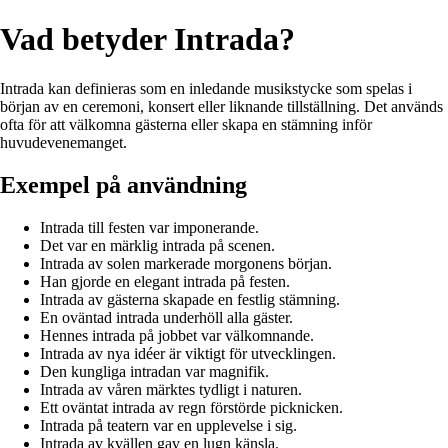
Vad betyder Intrada?
Intrada kan definieras som en inledande musikstycke som spelas i
början av en ceremoni, konsert eller liknande tillställning. Det används
ofta för att välkomna gästerna eller skapa en stämning inför
huvudevenemanget.
Exempel på användning
Intrada till festen var imponerande.
Det var en märklig intrada på scenen.
Intrada av solen markerade morgonens början.
Han gjorde en elegant intrada på festen.
Intrada av gästerna skapade en festlig stämning.
En oväntad intrada underhöll alla gäster.
Hennes intrada på jobbet var välkomnande.
Intrada av nya idéer är viktigt för utvecklingen.
Den kungliga intradan var magnifik.
Intrada av våren märktes tydligt i naturen.
Ett oväntat intrada av regn förstörde picknicken.
Intrada på teatern var en upplevelse i sig.
Intrada av kvällen gav en lugn känsla.