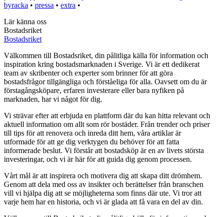
byracka
•
pressa
•
extra
•
Lär känna oss
Bostadsriket
Bostadsriket
Välkommen till Bostadsriket, din pålitliga källa för information och
inspiration kring bostadsmarknaden i Sverige. Vi är ett dedikerat
team av skribenter och experter som brinner för att göra
bostadsfrågor tillgängliga och förståeliga för alla. Oavsett om du är
förstagångsköpare, erfaren investerare eller bara nyfiken på
marknaden, har vi något för dig.
Vi strävar efter att erbjuda en plattform där du kan hitta relevant och
aktuell information om allt som rör bostäder. Från trender och priser
till tips för att renovera och inreda ditt hem, våra artiklar är
utformade för att ge dig verktygen du behöver för att fatta
informerade beslut. Vi förstår att bostadsköp är en av livets största
investeringar, och vi är här för att guida dig genom processen.
Vårt mål är att inspirera och motivera dig att skapa ditt drömhem.
Genom att dela med oss av insikter och berättelser från branschen
vill vi hjälpa dig att se möjligheterna som finns där ute. Vi tror att
varje hem har en historia, och vi är glada att få vara en del av din.