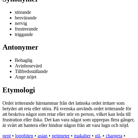
störande
besvärande
nervig
frustrerande
triggande
Antonymer
Behaglig
Avinbosevärd
Tillfredsställande
Ange nöjet
Etymologi
Ordet irriterande härstammar från det latinska ordet irritare som
betyder att reta eller störa. På svenska används ordet irriterande för
att beskriva något som retar eller stör en person, vilket kan leda till
frustration eller ilska. Det kan vara något som upprepas flera gånger,
är svårt att hantera eller hindrar någon från att vara lugn och nöjd.
pent
•
loppbiten
•
asian
•
petimeter
•
makaber
•
nil-
•
chargera
•