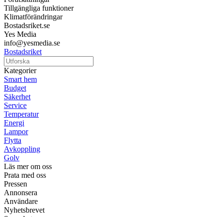
Tillgängliga funktioner
Klimatförändringar
Bostadsriket.se
Yes Media
info@yesmedia.se
Bostadsriket
Kategorier
Smart hem
Budget
Säkerhet
Service
Temperatur
Energi
Lampor
Flytta
Avkoppling
Golv
Läs mer om oss
Prata med oss
Pressen
Annonsera
Användare
Nyhetsbrevet