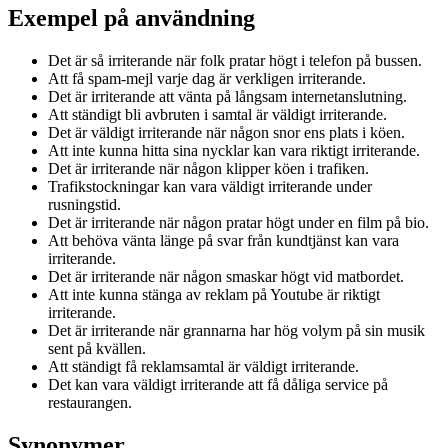
Exempel på användning
Det är så irriterande när folk pratar högt i telefon på bussen.
Att få spam-mejl varje dag är verkligen irriterande.
Det är irriterande att vänta på långsam internetanslutning.
Att ständigt bli avbruten i samtal är väldigt irriterande.
Det är väldigt irriterande när någon snor ens plats i köen.
Att inte kunna hitta sina nycklar kan vara riktigt irriterande.
Det är irriterande när någon klipper köen i trafiken.
Trafikstockningar kan vara väldigt irriterande under
rusningstid.
Det är irriterande när någon pratar högt under en film på bio.
Att behöva vänta länge på svar från kundtjänst kan vara
irriterande.
Det är irriterande när någon smaskar högt vid matbordet.
Att inte kunna stänga av reklam på Youtube är riktigt
irriterande.
Det är irriterande när grannarna har hög volym på sin musik
sent på kvällen.
Att ständigt få reklamsamtal är väldigt irriterande.
Det kan vara väldigt irriterande att få dåliga service på
restaurangen.
Synonymer