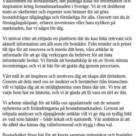
Välkommen till Bostadsriket, din pålitliga källa för information och
inspiration kring bostadsmarknaden i Sverige. Vi är ett dedikerat
team av skribenter och experter som brinner för att göra
bostadsfrågor tillgängliga och förståeliga för alla. Oavsett om du är
förstagångsköpare, erfaren investerare eller bara nyfiken på
marknaden, har vi något för dig.
Vi strävar efter att erbjuda en plattform där du kan hitta relevant och
aktuell information om allt som rör bostäder. Från trender och priser
till tips för att renovera och inreda ditt hem, våra artiklar är
utformade för att ge dig verktygen du behöver för att fatta
informerade beslut. Vi förstår att bostadsköp är en av livets största
investeringar, och vi är här för att guida dig genom processen.
Vårt mål är att inspirera och motivera dig att skapa ditt drömhem.
Genom att dela med oss av insikter och berättelser från branschen
vill vi hjälpa dig att se möjligheterna som finns där ute. Vi tror att
varje hem har en historia, och vi är glada att få vara en del av din.
Vi arbetar ständigt för att hålla oss uppdaterade om de senaste
nyheterna och förändringarna på bostadsmarknaden. Genom att
erbjuda analyser och djupgående artiklar vill vi ge dig en tydlig bild
av vad som händer – både lokalt och nationellt. Vår ambition är att
du alltid ska känna dig välinformerad och trygg i dina val.
Bostadsriket finns här för att knyta samman människor och bostäder.