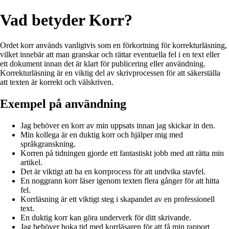
Vad betyder Korr?
Ordet korr används vanligtvis som en förkortning för korrekturläsning,
vilket innebär att man granskar och rättar eventuella fel i en text eller
ett dokument innan det är klart för publicering eller användning.
Korrekturläsning är en viktig del av skrivprocessen för att säkerställa
att texten är korrekt och välskriven.
Exempel på användning
Jag behöver en korr av min uppsats innan jag skickar in den.
Min kollega är en duktig korr och hjälper mig med
språkgranskning.
Korren på tidningen gjorde ett fantastiskt jobb med att rätta min
artikel.
Det är viktigt att ha en korrprocess för att undvika stavfel.
En noggrann korr läser igenom texten flera gånger för att hitta
fel.
Korrläsning är ett viktigt steg i skapandet av en professionell
text.
En duktig korr kan göra underverk för ditt skrivande.
Jag behöver boka tid med korrläsaren för att få min rapport