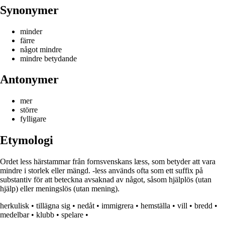
Synonymer
minder
färre
något mindre
mindre betydande
Antonymer
mer
större
fylligare
Etymologi
Ordet less härstammar från fornsvenskans læss, som betyder att vara
mindre i storlek eller mängd. -less används ofta som ett suffix på
substantiv för att beteckna avsaknad av något, såsom hjälplös (utan
hjälp) eller meningslös (utan mening).
herkulisk
•
tillägna sig
•
nedåt
•
immigrera
•
hemställa
•
vill
•
bredd
•
medelbar
•
klubb
•
spelare
•