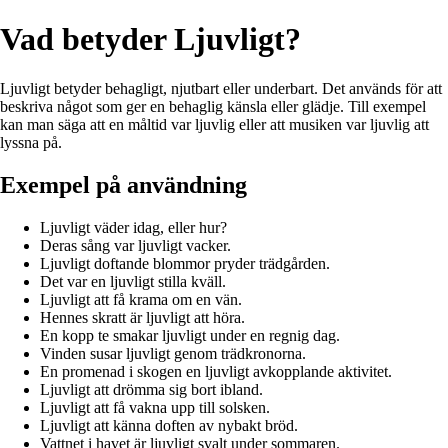
Vad betyder Ljuvligt?
Ljuvligt betyder behagligt, njutbart eller underbart. Det används för att
beskriva något som ger en behaglig känsla eller glädje. Till exempel
kan man säga att en måltid var ljuvlig eller att musiken var ljuvlig att
lyssna på.
Exempel på användning
Ljuvligt väder idag, eller hur?
Deras sång var ljuvligt vacker.
Ljuvligt doftande blommor pryder trädgården.
Det var en ljuvligt stilla kväll.
Ljuvligt att få krama om en vän.
Hennes skratt är ljuvligt att höra.
En kopp te smakar ljuvligt under en regnig dag.
Vinden susar ljuvligt genom trädkronorna.
En promenad i skogen en ljuvligt avkopplande aktivitet.
Ljuvligt att drömma sig bort ibland.
Ljuvligt att få vakna upp till solsken.
Ljuvligt att känna doften av nybakt bröd.
Vattnet i havet är ljuvligt svalt under sommaren.