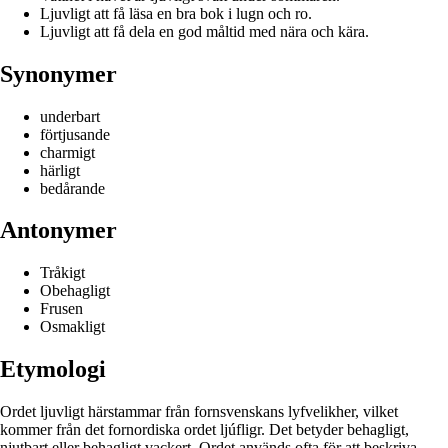
Ljuvligt att få läsa en bra bok i lugn och ro.
Ljuvligt att få dela en god måltid med nära och kära.
Synonymer
underbart
förtjusande
charmigt
härligt
bedårande
Antonymer
Tråkigt
Obehagligt
Frusen
Osmakligt
Etymologi
Ordet ljuvligt härstammar från fornsvenskans lyfvelikher, vilket
kommer från det fornordiska ordet ljúfligr. Det betyder behagligt,
njutbart eller behagligt vackert. Ordet används ofta för att beskriva