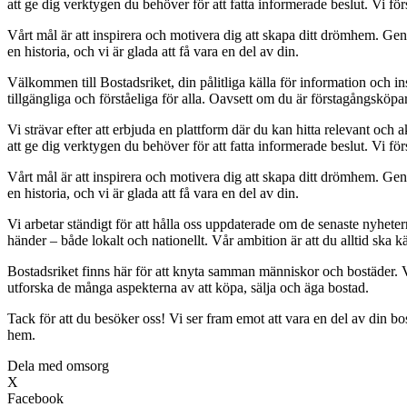
att ge dig verktygen du behöver för att fatta informerade beslut. Vi för
Vårt mål är att inspirera och motivera dig att skapa ditt drömhem. Geno
en historia, och vi är glada att få vara en del av din.
Välkommen till Bostadsriket, din pålitliga källa för information och i
tillgängliga och förståeliga för alla. Oavsett om du är förstagångsköpa
Vi strävar efter att erbjuda en plattform där du kan hitta relevant och a
att ge dig verktygen du behöver för att fatta informerade beslut. Vi för
Vårt mål är att inspirera och motivera dig att skapa ditt drömhem. Geno
en historia, och vi är glada att få vara en del av din.
Vi arbetar ständigt för att hålla oss uppdaterade om de senaste nyhet
händer – både lokalt och nationellt. Vår ambition är att du alltid ska 
Bostadsriket finns här för att knyta samman människor och bostäder. Vi
utforska de många aspekterna av att köpa, sälja och äga bostad.
Tack för att du besöker oss! Vi ser fram emot att vara en del av din bo
hem.
Dela med omsorg
X
Facebook