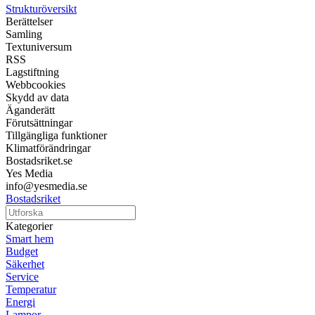
Strukturöversikt
Berättelser
Samling
Textuniversum
RSS
Lagstiftning
Webbcookies
Skydd av data
Äganderätt
Förutsättningar
Tillgängliga funktioner
Klimatförändringar
Bostadsriket.se
Yes Media
info@yesmedia.se
Bostadsriket
Kategorier
Smart hem
Budget
Säkerhet
Service
Temperatur
Energi
Lampor