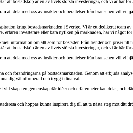
står att bostadsköp är en av livets största investeringar, och vi är här fö
m att dela med oss av insikter och berättelser från branschen vill vi hjäl
nspiration kring bostadsmarknaden i Sverige. Vi är ett dedikerat team av 
re, erfaren investerare eller bara nyfiken på marknaden, har vi något för
ktuell information om allt som rör bostäder. Från trender och priser till t
står att bostadsköp är en av livets största investeringar, och vi är här fö
m att dela med oss av insikter och berättelser från branschen vill vi hjäl
erna och förändringarna på bostadsmarknaden. Genom att erbjuda analyser
känna dig välinformerad och trygg i dina val.
 vill skapa en gemenskap där idéer och erfarenheter kan delas, och där 
stadsresa och hoppas kunna inspirera dig till att ta nästa steg mot ditt 