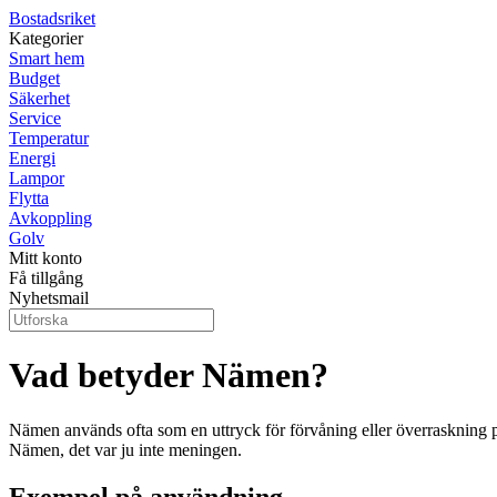
Bostadsriket
Kategorier
Smart hem
Budget
Säkerhet
Service
Temperatur
Energi
Lampor
Flytta
Avkoppling
Golv
Mitt konto
Få tillgång
Nyhetsmail
Vad betyder Nämen?
Nämen används ofta som en uttryck för förvåning eller överraskning på e
Nämen, det var ju inte meningen.
Exempel på användning