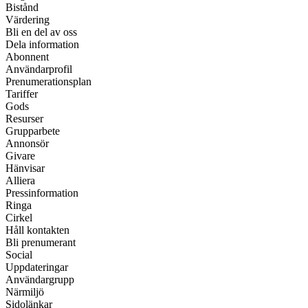
Bistånd
Värdering
Bli en del av oss
Dela information
Abonnent
Användarprofil
Prenumerationsplan
Tariffer
Gods
Resurser
Grupparbete
Annonsör
Givare
Hänvisar
Alliera
Pressinformation
Ringa
Cirkel
Håll kontakten
Bli prenumerant
Social
Uppdateringar
Användargrupp
Närmiljö
Sidolänkar