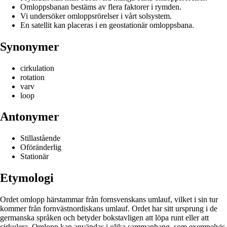
Omloppsbanan bestäms av flera faktorer i rymden.
Vi undersöker omloppsrörelser i vårt solsystem.
En satellit kan placeras i en geostationär omloppsbana.
Synonymer
cirkulation
rotation
varv
loop
Antonymer
Stillastående
Oföränderlig
Stationär
Etymologi
Ordet omlopp härstammar från fornsvenskans umlauf, vilket i sin tur
kommer från fornvästnordiskans umlauf. Ordet har sitt ursprung i de
germanska språken och betyder bokstavligen att löpa runt eller att
cirkulera. Omlopp kan användas i olika sammanhang, som exempelvis