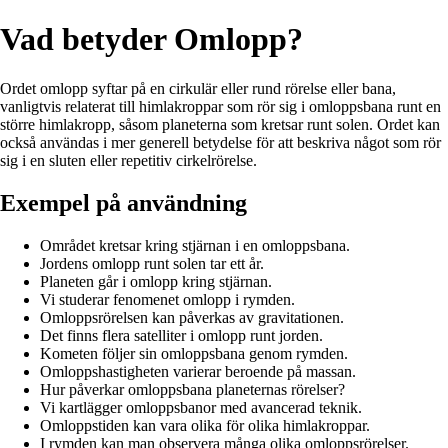
Vad betyder Omlopp?
Ordet omlopp syftar på en cirkulär eller rund rörelse eller bana,
vanligtvis relaterat till himlakroppar som rör sig i omloppsbana runt en
större himlakropp, såsom planeterna som kretsar runt solen. Ordet kan
också användas i mer generell betydelse för att beskriva något som rör
sig i en sluten eller repetitiv cirkelrörelse.
Exempel på användning
Området kretsar kring stjärnan i en omloppsbana.
Jordens omlopp runt solen tar ett år.
Planeten går i omlopp kring stjärnan.
Vi studerar fenomenet omlopp i rymden.
Omloppsrörelsen kan påverkas av gravitationen.
Det finns flera satelliter i omlopp runt jorden.
Kometen följer sin omloppsbana genom rymden.
Omloppshastigheten varierar beroende på massan.
Hur påverkar omloppsbana planeternas rörelser?
Vi kartlägger omloppsbanor med avancerad teknik.
Omloppstiden kan vara olika för olika himlakroppar.
I rymden kan man observera många olika omloppsrörelser.