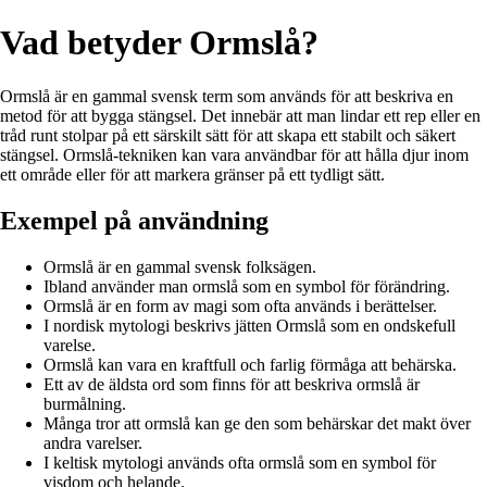
Vad betyder Ormslå?
Ormslå är en gammal svensk term som används för att beskriva en
metod för att bygga stängsel. Det innebär att man lindar ett rep eller en
tråd runt stolpar på ett särskilt sätt för att skapa ett stabilt och säkert
stängsel. Ormslå-tekniken kan vara användbar för att hålla djur inom
ett område eller för att markera gränser på ett tydligt sätt.
Exempel på användning
Ormslå är en gammal svensk folksägen.
Ibland använder man ormslå som en symbol för förändring.
Ormslå är en form av magi som ofta används i berättelser.
I nordisk mytologi beskrivs jätten Ormslå som en ondskefull
varelse.
Ormslå kan vara en kraftfull och farlig förmåga att behärska.
Ett av de äldsta ord som finns för att beskriva ormslå är
burmålning.
Många tror att ormslå kan ge den som behärskar det makt över
andra varelser.
I keltisk mytologi används ofta ormslå som en symbol för
visdom och helande.