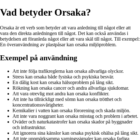
Vad betyder Orsaka?
Orsaka är ett verb som betyder att vara anledning till något eller att
vara den direkta anledningen till något. Det kan också användas i
betydelsen att föranleda något eller att vara skäl till något. Till exempel:
En överanvändning av plastpåsar kan orsaka miljöproblem.
Exempel på användning
Att inte följa trafikreglerna kan orsaka allvarliga olyckor.
Stress kan orsaka både fysiska och psykiska besvär.
En dålig kost kan orsaka hälsoproblem på lång sikt.
Rökning kan orsaka cancer och andra allvarliga sjukdomar.
Att vara otrevlig mot andra kan orsaka konflikter.
Att inte ha tillräckligt med sömn kan orsaka trötthet och
koncentrationssvårigheter.
Kemikalier i vatten kan orsaka förorening och skada miljön.
Att inte vara noggrant kan orsaka misstag och problem i arbetet.
Oväder och naturkatastrofer kan orsaka skador på byggnader
och infrastruktur.
Att ignorera sina känslor kan orsaka psykisk ohälsa på lång sikt.
Att inte uppmärksamma varningssignaler kan orsaka farliga