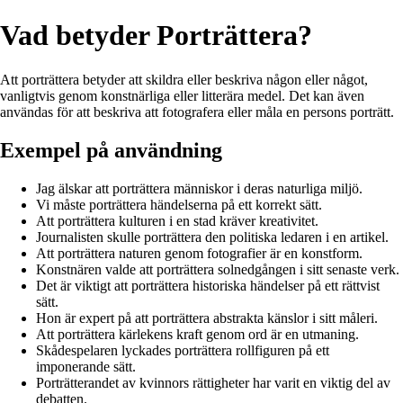
Vad betyder Porträttera?
Att porträttera betyder att skildra eller beskriva någon eller något,
vanligtvis genom konstnärliga eller litterära medel. Det kan även
användas för att beskriva att fotografera eller måla en persons porträtt.
Exempel på användning
Jag älskar att porträttera människor i deras naturliga miljö.
Vi måste porträttera händelserna på ett korrekt sätt.
Att porträttera kulturen i en stad kräver kreativitet.
Journalisten skulle porträttera den politiska ledaren i en artikel.
Att porträttera naturen genom fotografier är en konstform.
Konstnären valde att porträttera solnedgången i sitt senaste verk.
Det är viktigt att porträttera historiska händelser på ett rättvist
sätt.
Hon är expert på att porträttera abstrakta känslor i sitt måleri.
Att porträttera kärlekens kraft genom ord är en utmaning.
Skådespelaren lyckades porträttera rollfiguren på ett
imponerande sätt.
Porträtterandet av kvinnors rättigheter har varit en viktig del av
debatten.