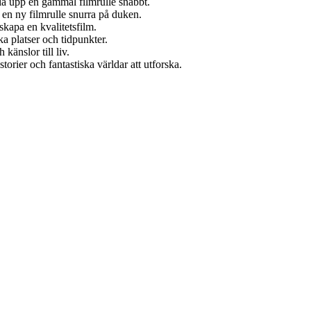
lla upp en gammal filmrulle snabbt.
 en ny filmrulle snurra på duken.
 skapa en kvalitetsfilm.
ka platser och tidpunkter.
änslor till liv.
orier och fantastiska världar att utforska.