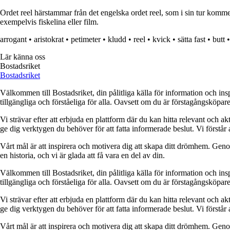
Ordet reel härstammar från det engelska ordet reel, som i sin tur kommer
exempelvis fiskelina eller film.
arrogant
•
aristokrat
•
petimeter
•
kludd
•
reel
•
kvick
•
sätta fast
•
butt
•
Lär känna oss
Bostadsriket
Bostadsriket
Välkommen till Bostadsriket, din pålitliga källa för information och ins
tillgängliga och förståeliga för alla. Oavsett om du är förstagångsköpare
Vi strävar efter att erbjuda en plattform där du kan hitta relevant och akt
ge dig verktygen du behöver för att fatta informerade beslut. Vi förstår 
Vårt mål är att inspirera och motivera dig att skapa ditt drömhem. Genom 
en historia, och vi är glada att få vara en del av din.
Välkommen till Bostadsriket, din pålitliga källa för information och ins
tillgängliga och förståeliga för alla. Oavsett om du är förstagångsköpare
Vi strävar efter att erbjuda en plattform där du kan hitta relevant och akt
ge dig verktygen du behöver för att fatta informerade beslut. Vi förstår 
Vårt mål är att inspirera och motivera dig att skapa ditt drömhem. Genom 