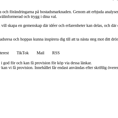
rna och förändringarna på bostadsmarknaden. Genom att erbjuda analyser 
 välinformerad och trygg i dina val.
vill skapa en gemenskap där idéer och erfarenheter kan delas, och där d
tadsresa och hoppas kunna inspirera dig till att ta nästa steg mot ditt d
terest
TikTok
Mail
RSS
i god för och kan få provision för köp via dessa länkar.
kan vi få provision. Innehållet får endast användas efter skriftlig öve