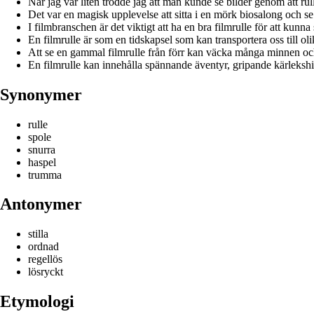
När jag var liten trodde jag att man kunde se bilder genom att ru
Det var en magisk upplevelse att sitta i en mörk biosalong och se
I filmbranschen är det viktigt att ha en bra filmrulle för att kunna
En filmrulle är som en tidskapsel som kan transportera oss till oli
Att se en gammal filmrulle från förr kan väcka många minnen och k
En filmrulle kan innehålla spännande äventyr, gripande kärlekshist
Synonymer
rulle
spole
snurra
haspel
trumma
Antonymer
stilla
ordnad
regellös
lösryckt
Etymologi