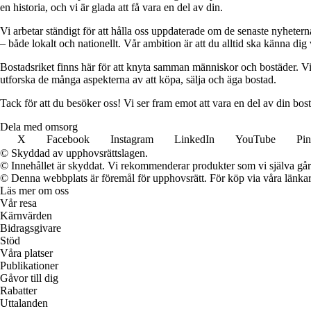
en historia, och vi är glada att få vara en del av din.
Vi arbetar ständigt för att hålla oss uppdaterade om de senaste nyhete
– både lokalt och nationellt. Vår ambition är att du alltid ska känna dig
Bostadsriket finns här för att knyta samman människor och bostäder. Vi 
utforska de många aspekterna av att köpa, sälja och äga bostad.
Tack för att du besöker oss! Vi ser fram emot att vara en del av din bos
Dela med omsorg
X
Facebook
Instagram
LinkedIn
YouTube
Pin
© Skyddad av upphovsrättslagen.
© Innehållet är skyddat. Vi rekommenderar produkter som vi själva går 
© Denna webbplats är föremål för upphovsrätt. För köp via våra länkar 
Läs mer om oss
Vår resa
Kärnvärden
Bidragsgivare
Stöd
Våra platser
Publikationer
Gåvor till dig
Rabatter
Uttalanden