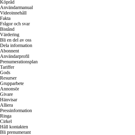
Köpråd
Användarmanual
Videoinnehåll
Fakta
Frågor och svar
Bistånd
Värdering
Bli en del av oss
Dela information
Abonnent
Användarprofil
Prenumerationsplan
Tariffer
Gods
Resurser
Grupparbete
Annonsör
Givare
Hänvisar
Alliera
Pressinformation
Ringa
Cirkel
Håll kontakten
Bli prenumerant