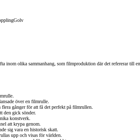
ppling
Golv
 ofta inom olika sammanhang, som filmproduktion där det refererar till en
mrulle.
nsade över en filmrulle.
era gånger för att få det perfekt på filmrullen.
tt den gick sönder.
unika konstverk.
nel att krypa genom.
de sig vara en historisk skatt.
 rullas upp och visas för världen.