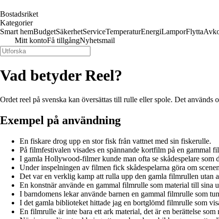
Bostadsriket
Kategorier
Smart hem
Budget
Säkerhet
Service
Temperatur
Energi
Lampor
Flytta
Avko
Mitt konto
Få tillgång
Nyhetsmail
Vad betyder Reel?
Ordet reel på svenska kan översättas till rulle eller spole. Det används
Exempel på användning
En fiskare drog upp en stor fisk från vattnet med sin fiskerulle.
På filmfestivalen visades en spännande kortfilm på en gammal fil
I gamla Hollywood-filmer kunde man ofta se skådespelare som da
Under inspelningen av filmen fick skådespelarna göra om scenen fl
Det var en verklig kamp att rulla upp den gamla filmrullen utan a
En konstnär använde en gammal filmrulle som material till sina 
I barndomens lekar använde barnen en gammal filmrulle som tun
I det gamla biblioteket hittade jag en bortglömd filmrulle som visa
En filmrulle är inte bara ett ark material, det är en berättelse som