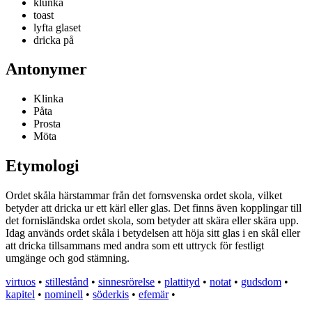
klunka
toast
lyfta glaset
dricka på
Antonymer
Klinka
Påta
Prosta
Möta
Etymologi
Ordet skåla härstammar från det fornsvenska ordet skola, vilket
betyder att dricka ur ett kärl eller glas. Det finns även kopplingar till
det fornisländska ordet skola, som betyder att skära eller skära upp.
Idag används ordet skåla i betydelsen att höja sitt glas i en skål eller
att dricka tillsammans med andra som ett uttryck för festligt
umgänge och god stämning.
virtuos
•
stillestånd
•
sinnesrörelse
•
plattityd
•
notat
•
gudsdom
•
kapitel
•
nominell
•
söderkis
•
efemär
•