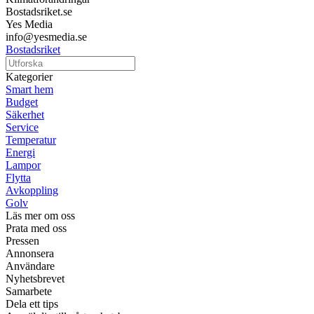
Bostadsriket.se
Yes Media
info@yesmedia.se
Bostadsriket
Kategorier
Smart hem
Budget
Säkerhet
Service
Temperatur
Energi
Lampor
Flytta
Avkoppling
Golv
Läs mer om oss
Prata med oss
Pressen
Annonsera
Användare
Nyhetsbrevet
Samarbete
Dela ett tips