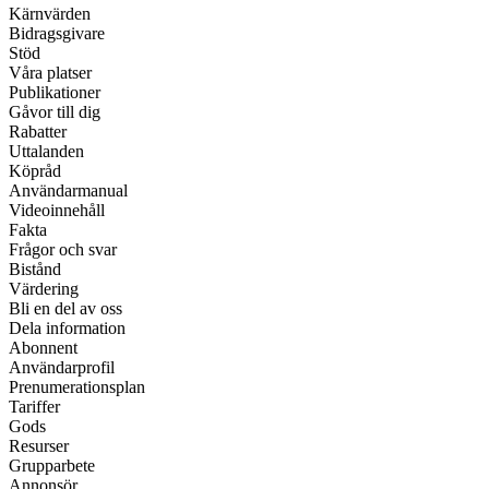
Kärnvärden
Bidragsgivare
Stöd
Våra platser
Publikationer
Gåvor till dig
Rabatter
Uttalanden
Köpråd
Användarmanual
Videoinnehåll
Fakta
Frågor och svar
Bistånd
Värdering
Bli en del av oss
Dela information
Abonnent
Användarprofil
Prenumerationsplan
Tariffer
Gods
Resurser
Grupparbete
Annonsör