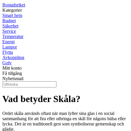
Bostadsriket
Kategorier
Smart hem
Budget
Säkerhet
Service
Temperatur
Energi
Lampor
Flytta
Avkoppling
Golv
Mitt konto
Få tillgång
Nyhetsmail
Vad betyder Skåla?
Ordet skåla används oftast när man lyfter sina glas i en social
sammanhang för att fira eller utbringa en skål för någons hälsa eller
lycka. Det är en traditionell gest som symboliserar gemenskap och
glädje.