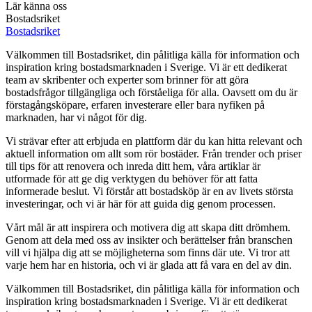
Lär känna oss
Bostadsriket
Bostadsriket
Välkommen till Bostadsriket, din pålitliga källa för information och
inspiration kring bostadsmarknaden i Sverige. Vi är ett dedikerat
team av skribenter och experter som brinner för att göra
bostadsfrågor tillgängliga och förståeliga för alla. Oavsett om du är
förstagångsköpare, erfaren investerare eller bara nyfiken på
marknaden, har vi något för dig.
Vi strävar efter att erbjuda en plattform där du kan hitta relevant och
aktuell information om allt som rör bostäder. Från trender och priser
till tips för att renovera och inreda ditt hem, våra artiklar är
utformade för att ge dig verktygen du behöver för att fatta
informerade beslut. Vi förstår att bostadsköp är en av livets största
investeringar, och vi är här för att guida dig genom processen.
Vårt mål är att inspirera och motivera dig att skapa ditt drömhem.
Genom att dela med oss av insikter och berättelser från branschen
vill vi hjälpa dig att se möjligheterna som finns där ute. Vi tror att
varje hem har en historia, och vi är glada att få vara en del av din.
Välkommen till Bostadsriket, din pålitliga källa för information och
inspiration kring bostadsmarknaden i Sverige. Vi är ett dedikerat