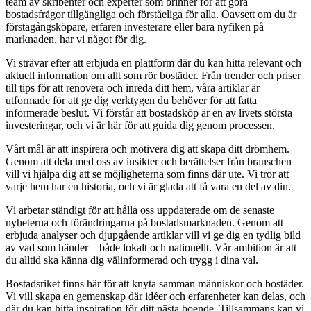
team av skribenter och experter som brinner för att göra
bostadsfrågor tillgängliga och förståeliga för alla. Oavsett om du är
förstagångsköpare, erfaren investerare eller bara nyfiken på
marknaden, har vi något för dig.
Vi strävar efter att erbjuda en plattform där du kan hitta relevant och
aktuell information om allt som rör bostäder. Från trender och priser
till tips för att renovera och inreda ditt hem, våra artiklar är
utformade för att ge dig verktygen du behöver för att fatta
informerade beslut. Vi förstår att bostadsköp är en av livets största
investeringar, och vi är här för att guida dig genom processen.
Vårt mål är att inspirera och motivera dig att skapa ditt drömhem.
Genom att dela med oss av insikter och berättelser från branschen
vill vi hjälpa dig att se möjligheterna som finns där ute. Vi tror att
varje hem har en historia, och vi är glada att få vara en del av din.
Vi arbetar ständigt för att hålla oss uppdaterade om de senaste
nyheterna och förändringarna på bostadsmarknaden. Genom att
erbjuda analyser och djupgående artiklar vill vi ge dig en tydlig bild
av vad som händer – både lokalt och nationellt. Vår ambition är att
du alltid ska känna dig välinformerad och trygg i dina val.
Bostadsriket finns här för att knyta samman människor och bostäder.
Vi vill skapa en gemenskap där idéer och erfarenheter kan delas, och
där du kan hitta inspiration för ditt nästa boende. Tillsammans kan vi