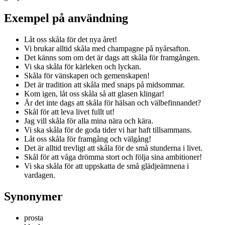
Exempel på användning
Låt oss skåla för det nya året!
Vi brukar alltid skåla med champagne på nyårsafton.
Det känns som om det är dags att skåla för framgången.
Vi ska skåla för kärleken och lyckan.
Skåla för vänskapen och gemenskapen!
Det är tradition att skåla med snaps på midsommar.
Kom igen, låt oss skåla så att glasen klingar!
Är det inte dags att skåla för hälsan och välbefinnandet?
Skål för att leva livet fullt ut!
Jag vill skåla för alla mina nära och kära.
Vi ska skåla för de goda tider vi har haft tillsammans.
Låt oss skåla för framgång och välgång!
Det är alltid trevligt att skåla för de små stunderna i livet.
Skål för att våga drömma stort och följa sina ambitioner!
Vi ska skåla för att uppskatta de små glädjeämnena i
vardagen.
Synonymer
prosta