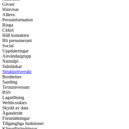
Givare
Hänvisar
Alliera
Pressinformation
Ringa
Cirkel
Håll kontakten
Bli prenumerant
Social
Uppdateringar
Användargrupp
Närmiljö
Sidolänkar
Strukturöversikt
Berättelser
Samling
Textuniversum
RSS
Lagstiftning
Webbcookies
Skydd av data
Äganderätt
Förutsättningar
Tillgängliga funktioner
Klimatförändringar