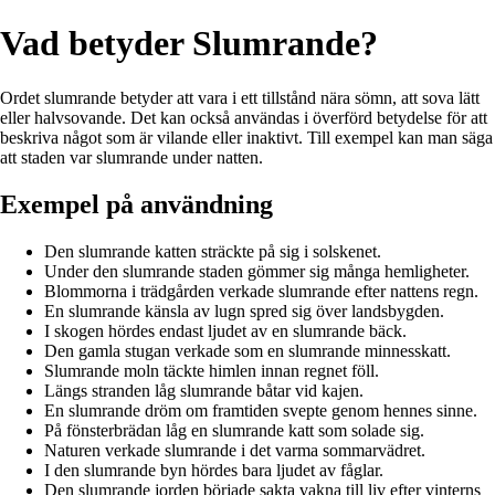
Vad betyder Slumrande?
Ordet slumrande betyder att vara i ett tillstånd nära sömn, att sova lätt
eller halvsovande. Det kan också användas i överförd betydelse för att
beskriva något som är vilande eller inaktivt. Till exempel kan man säga
att staden var slumrande under natten.
Exempel på användning
Den slumrande katten sträckte på sig i solskenet.
Under den slumrande staden gömmer sig många hemligheter.
Blommorna i trädgården verkade slumrande efter nattens regn.
En slumrande känsla av lugn spred sig över landsbygden.
I skogen hördes endast ljudet av en slumrande bäck.
Den gamla stugan verkade som en slumrande minnesskatt.
Slumrande moln täckte himlen innan regnet föll.
Längs stranden låg slumrande båtar vid kajen.
En slumrande dröm om framtiden svepte genom hennes sinne.
På fönsterbrädan låg en slumrande katt som solade sig.
Naturen verkade slumrande i det varma sommarvädret.
I den slumrande byn hördes bara ljudet av fåglar.
Den slumrande jorden började sakta vakna till liv efter vinterns