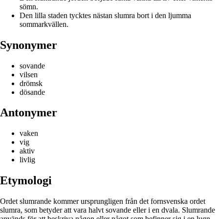
sömn.
Den lilla staden tycktes nästan slumra bort i den ljumma
sommarkvällen.
Synonymer
sovande
vilsen
drömsk
dösande
Antonymer
vaken
vig
aktiv
livlig
Etymologi
Ordet slumrande kommer ursprungligen från det fornsvenska ordet
slumra, som betyder att vara halvt sovande eller i en dvala. Slumrande
används för att beskriva någon eller något som befinner sig i en lugn