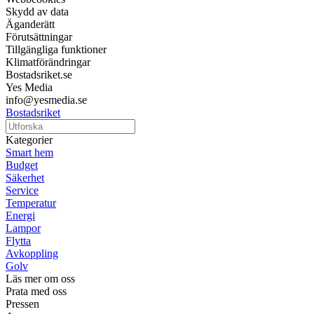
Skydd av data
Äganderätt
Förutsättningar
Tillgängliga funktioner
Klimatförändringar
Bostadsriket.se
Yes Media
info@yesmedia.se
Bostadsriket
Kategorier
Smart hem
Budget
Säkerhet
Service
Temperatur
Energi
Lampor
Flytta
Avkoppling
Golv
Läs mer om oss
Prata med oss
Pressen