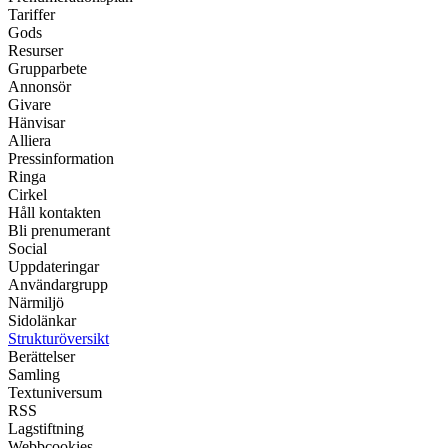
Tariffer
Gods
Resurser
Grupparbete
Annonsör
Givare
Hänvisar
Alliera
Pressinformation
Ringa
Cirkel
Håll kontakten
Bli prenumerant
Social
Uppdateringar
Användargrupp
Närmiljö
Sidolänkar
Strukturöversikt
Berättelser
Samling
Textuniversum
RSS
Lagstiftning
Webbcookies