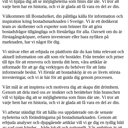
vill vi hjälpa dig att se möjligheterna som finns där ute. Vi tror att
varje hem har en historia, och vi är glada att få vara en del av din.
Välkommen till Bostadsriket, din pålitliga källa för information och
inspiration kring bostadsmarknaden i Sverige. Vi är ett dedikerat
team av skribenter och experter som brinner för att göra
bostadsfrågor tillgängliga och förståeliga för alla. Oavsett om du är
förstagångsköpare, erfaren investerare eller bara nyfiken på
marknaden, har vi något för dig.
Vi strävar efter att erbjuda en plattform där du kan hitta relevant och
aktuell information om allt som rör bostäder. Från trender och priser
till tips för att renovera och inreda ditt hem, våra artiklar är
utformade för att ge dig verktygen du behöver för att fatta
informerade beslut. Vi förstår att bostadsköp är en av livets största
investeringar, och vi är här för att guida dig genom processen.
Vårt mål är att inspirera och motivera dig att skapa ditt drömhem.
Genom att dela med oss av insikter och berättelser från branschen
vill vi hjälpa dig att se möjligheterna som finns där ute. Vi tror att
varje hem har en historia, och vi är glada att få vara en del av din.
Vi arbetar ständigt för att hålla oss uppdaterade om de senaste
nyheterna och förändringarna på bostadsmarknaden. Genom att
erbjuda analyser och djupgående artiklar vill vi ge dig en tydlig bild
av vad som händer – både lokalt och nationellt. Vår ambition är att