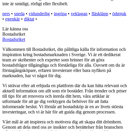
inte är smidigt, rörligt eller flexibelt.
pers
•
sneda
•
vidunderlig
•
ingripa
•
veklagan
•
fläskläpp
•
ödmjuk
•
egenkär
•
diktat
•
Lär känna oss
Bostadsriket
Bostadsriket
Välkommen till Bostadsriket, din pålitliga källa för information och
inspiration kring bostadsmarknaden i Sverige. Vi är ett dedikerat
team av skribenter och experter som brinner för att göra
bostadsfrågor tillgängliga och förståeliga för alla. Oavsett om du är
förstagångsköpare, erfaren investerare eller bara nyfiken på
marknaden, har vi något för dig.
Vi strävar efter att erbjuda en plattform där du kan hitta relevant och
aktuell information om allt som rör bostäder. Från trender och priser
till tips för att renovera och inreda ditt hem, våra artiklar är
utformade för att ge dig verktygen du behöver för att fatta
informerade beslut. Vi förstår att bostadsköp är en av livets största
investeringar, och vi är här för att guida dig genom processen.
Vårt mål är att inspirera och motivera dig att skapa ditt drömhem.
Genom att dela med oss av insikter och berättelser från branschen