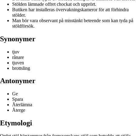
Stölden lämnade offret chockat och upprört.
Butiken har installeras övervakningskameror för att förhindra
stölder.
Man bör vara observant på misstänkt beteende som kan tyda på
stöldförsök.
Synonymer
tjuv
rånare
tjuven
brottsling
Antonymer
Ge
Spara
Återlämna
Återge
Etymologi
Ordet stöl härstammar från fornsvenskans stjäl som betydde att stjäla