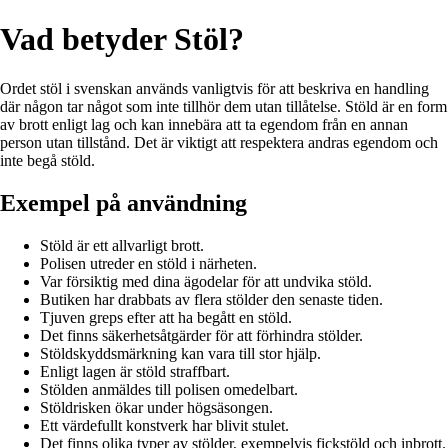
Vad betyder Stöl?
Ordet stöl i svenskan används vanligtvis för att beskriva en handling
där någon tar något som inte tillhör dem utan tillåtelse. Stöld är en form
av brott enligt lag och kan innebära att ta egendom från en annan
person utan tillstånd. Det är viktigt att respektera andras egendom och
inte begå stöld.
Exempel på användning
Stöld är ett allvarligt brott.
Polisen utreder en stöld i närheten.
Var försiktig med dina ägodelar för att undvika stöld.
Butiken har drabbats av flera stölder den senaste tiden.
Tjuven greps efter att ha begått en stöld.
Det finns säkerhetsåtgärder för att förhindra stölder.
Stöldskyddsmärkning kan vara till stor hjälp.
Enligt lagen är stöld straffbart.
Stölden anmäldes till polisen omedelbart.
Stöldrisken ökar under högsäsongen.
Ett värdefullt konstverk har blivit stulet.
Det finns olika typer av stölder, exempelvis fickstöld och inbrott.