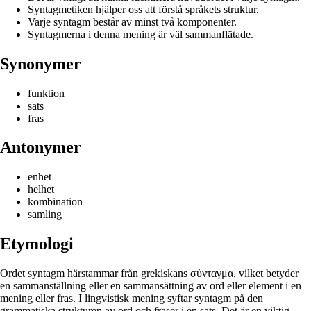
Syntagmetiken hjälper oss att förstå språkets struktur.
Varje syntagm består av minst två komponenter.
Syntagmerna i denna mening är väl sammanflätade.
Synonymer
funktion
sats
fras
Antonymer
enhet
helhet
kombination
samling
Etymologi
Ordet syntagm härstammar från grekiskans σύνταγμα, vilket betyder
en sammanställning eller en sammansättning av ord eller element i en
mening eller fras. I lingvistisk mening syftar syntagm på den
grammatiska strukturen av ord och fraser i en sats. Det är en viktig