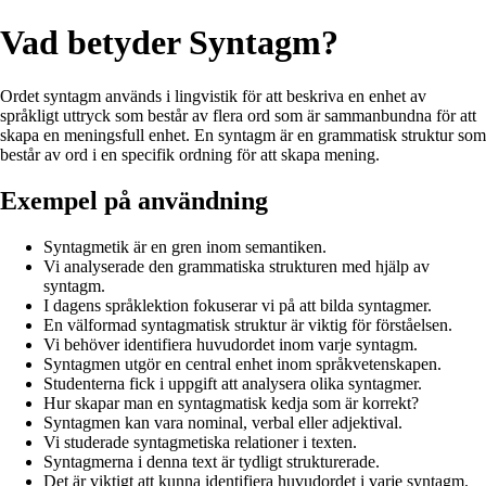
Vad betyder Syntagm?
Ordet syntagm används i lingvistik för att beskriva en enhet av
språkligt uttryck som består av flera ord som är sammanbundna för att
skapa en meningsfull enhet. En syntagm är en grammatisk struktur som
består av ord i en specifik ordning för att skapa mening.
Exempel på användning
Syntagmetik är en gren inom semantiken.
Vi analyserade den grammatiska strukturen med hjälp av
syntagm.
I dagens språklektion fokuserar vi på att bilda syntagmer.
En välformad syntagmatisk struktur är viktig för förståelsen.
Vi behöver identifiera huvudordet inom varje syntagm.
Syntagmen utgör en central enhet inom språkvetenskapen.
Studenterna fick i uppgift att analysera olika syntagmer.
Hur skapar man en syntagmatisk kedja som är korrekt?
Syntagmen kan vara nominal, verbal eller adjektival.
Vi studerade syntagmetiska relationer i texten.
Syntagmerna i denna text är tydligt strukturerade.
Det är viktigt att kunna identifiera huvudordet i varje syntagm.