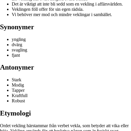
Det är viktigt att inte bli sedd som en vekling i affärsvärlden.
Veklingen föll offer för sin egen rädsla.
Vi behöver mer mod och mindre veklingar i samhället.
Synonymer
yngling
dvärg
svagling
fjant
Antonymer
Stark
Modig
Tapper
Kraftfull
Robust
Etymologi
Ordet vekling härstammar från verbet vekla, som betyder att vika eller
böja. Vekling används för att beskriva någon som är fysiskt svag,