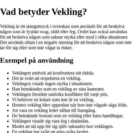
Vad betyder Vekling?
Vekling är ett slanguttryck i svenskan som används för att beskriva
någon som är fysiskt svag, rädd eller feg. Ordet kan också användas
för att beskriva någon som saknar styrka eller mod i olika situationer.
Det används oftast i en negativ mening för att beskriva någon som inte
tar för sig eller som inte vågar ta risker.
Exempel på användning
Veklingen undvek att konfrontera sitt rädsla.
Det är svårt att respektera en vekling.
Veklingen visade ingen styrka i situationen.
Han betraktades som en vekling av sina kamrater.
Veklingen försökte undvika konflikter till varje pris.
Vi behöver en ledare som inte är en vekling.
Hennes vekling blev uppenbar när hon inte vågade säga ifrån.
Att vara en vekling leder sällan till framgång.
De betraktade honom som en vekling efter hans handlingar.
Veklingen visade sig vara feg i slutändan.
Modet att stå upp för sig själv saknades hos veklingen.
En vekling har svårt att göra svåra beslut.