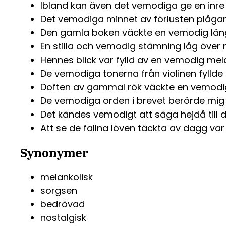
Ibland kan även det vemodiga ge en inre f
Det vemodiga minnet av förlusten plågar
Den gamla boken väckte en vemodig längt
En stilla och vemodig stämning låg över
Hennes blick var fylld av en vemodig mela
De vemodiga tonerna från violinen fyllde
Doften av gammal rök väckte en vemodig 
De vemodiga orden i brevet berörde mig 
Det kändes vemodigt att säga hejdå till
Att se de fallna löven täckta av dagg va
Synonymer
melankolisk
sorgsen
bedrövad
nostalgisk