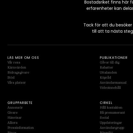
Bostadsriket finns här
erfarenheter kan delas
Tack för att du besöker
till att ta nästa s
LÄS MER OM OSS
PUBLIKATIONER
Vår resa
Gåvor till dig
Kärnvärden
Rabatter
Bidragsgivare
Uttalanden
Stöd
Köpråd
Våra platser
Användarmanual
Videoinnehåll
GRUPPARBETE
CIRKEL
Annonsör
Håll kontakten
Givare
Bli prenumerant
Hänvisar
Social
Alliera
Uppdateringar
Pressinformation
Användargrupp
Ringa
Närmiljö