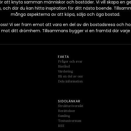
 för att knyta samman människor och bostäder. Vi vill skapa en 
, och där du kan hitta inspiration för ditt nästa boende. Tillsam
många aspekterna av att köpa, sälja och äga bostad.
 oss! Vi ser fram emot att vara en del av din bostadsresa och ho
teg mot ditt drömhem. Tillsammans bygger vi en framtid där varje 
FAKTA
Frågor och svar
Bistånd
Värdering
Bli en del av oss
Dela information
SIDOLÄNKAR
Strukturöversikt
Berättelser
Samling
Textuniversum
RSS