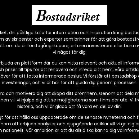
B
ostadsriket
et, din pålitliga källa för information och inspiration kring bost
am av skribenter och experter som brinner för att göra bostadsfrå
sett om du är förstagångsköpare, erfaren investerare eller bara
vi något för dig.
 erbjuda en plattform där du kan hitta relevant och aktuell inform
 priser till tips för att renovera och inreda ditt hem, våra artik
ver för att fatta informerade beslut. Vi förstår att bostadsköp ä
investeringar, och vi är här för att guida dig genom processen.
rera och motivera dig att skapa ditt drömhem. Genom att dela m
hen vill vi hjälpa dig att se möjligheterna som finns där ute. Vi t
historia, och vi är glada att få vara en del av din.
igt för att hålla oss uppdaterade om de senaste nyheterna och 
m att erbjuda analyser och djupgående artiklar vill vi ge dig en
 nationellt. Vår ambition är att du alltid ska känna dig välinforme