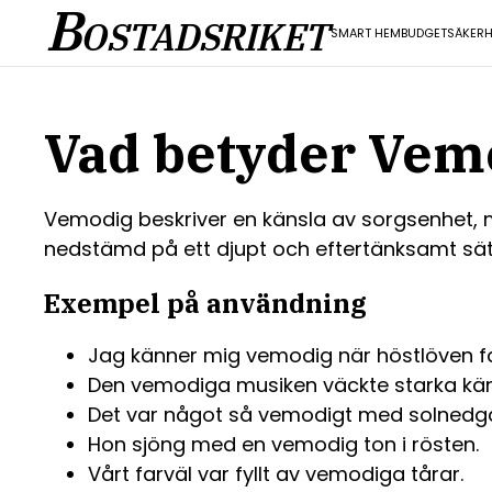
B
OSTADSRIKET
SMART HEM
BUDGET
SÄKERH
Vad betyder Vem
Vemodig beskriver en känsla av sorgsenhet, me
nedstämd på ett djupt och eftertänksamt sät
Exempel på användning
Jag känner mig vemodig när höstlöven fal
Den vemodiga musiken väckte starka kän
Det var något så vemodigt med solnedgå
Hon sjöng med en vemodig ton i rösten.
Vårt farväl var fyllt av vemodiga tårar.