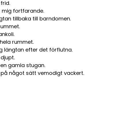
rid.
 mig fortfarande.
an tillbaka till barndomen.
 rummet.
nkoli.
 hela rummet.
längtan efter det förflutna.
djupt.
 den gamla stugan.
r på något sätt vemodigt vackert.