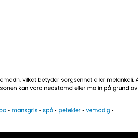
odh, vilket betyder sorgsenhet eller melankoli. 
ersonen kan vara nedstämd eller malin på grund a
po
•
mansgris
•
spå
•
petekier
•
vemodig
•