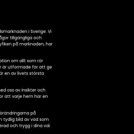
adsmarknaden i Sverige. Vi
gor tillgängliga och
 nyfiken på marknaden, har
ation om allt som rör
lar är utformade för att ge
r en av livets största
ed oss av insikter och
ror att varje hem har en
förändringarna på
 tydlig bild av vad som
rad och trygg i dina val.