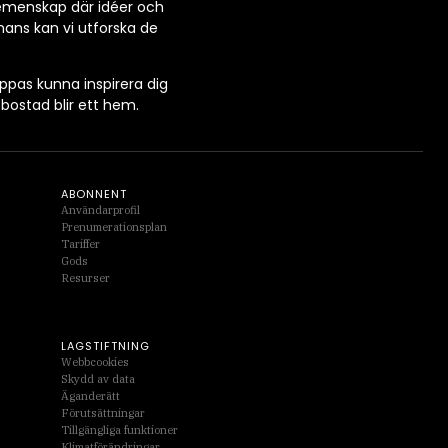
gemenskap där idéer och
mans kan vi utforska de
ppas kunna inspirera dig
bostad blir ett hem.
ABONNENT
Användarprofil
Prenumerationsplan
Tariffer
Gods
Resurser
LAGSTIFTNING
Webbcookies
Skydd av data
Äganderätt
Förutsättningar
Tillgängliga funktioner
Klimatförändringar