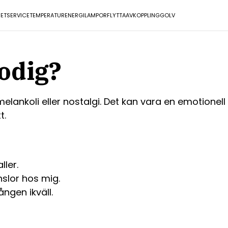
ET
SERVICE
TEMPERATUR
ENERGI
LAMPOR
FLYTTA
AVKOPPLING
GOLV
odig?
lankoli eller nostalgi. Det kan vara en emotionell 
t.
ler.
slor hos mig.
ngen ikväll.