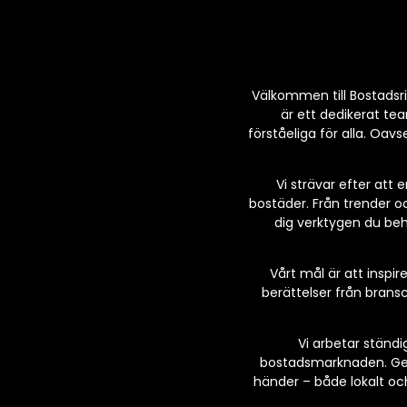
Välkommen till Bostadsrik
är ett dedikerat te
förståeliga för alla. Oav
Vi strävar efter att
bostäder. Från trender och
dig verktygen du behö
Vårt mål är att inspi
berättelser från bransc
Vi arbetar ständ
bostadsmarknaden. Geno
händer – både lokalt och