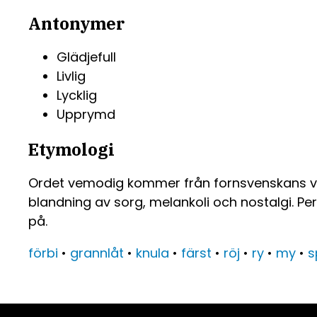
Antonymer
Glädjefull
Livlig
Lycklig
Upprymd
Etymologi
Ordet vemodig kommer från fornsvenskans vem
blandning av sorg, melankoli och nostalgi. P
på.
förbi
•
grannlåt
•
knula
•
färst
•
röj
•
ry
•
my
•
s