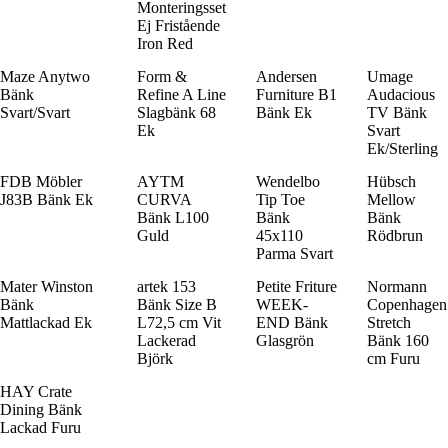
Monteringsset
Ej Fristående
Iron Red
Maze Anytwo
Form &
Andersen
Umage
Bänk
Refine A Line
Furniture B1
Audacious
Svart/Svart
Slagbänk 68
Bänk Ek
TV Bänk
Ek
Svart
Ek/Sterling
FDB Möbler
AYTM
Wendelbo
Hübsch
J83B Bänk Ek
CURVA
Tip Toe
Mellow
Bänk L100
Bänk
Bänk
Guld
45x110
Rödbrun
Parma Svart
Mater Winston
artek 153
Petite Friture
Normann
Bänk
Bänk Size B
WEEK-
Copenhagen
Mattlackad Ek
L72,5 cm Vit
END Bänk
Stretch
Lackerad
Glasgrön
Bänk 160
Björk
cm Furu
HAY Crate
Dining Bänk
Lackad Furu