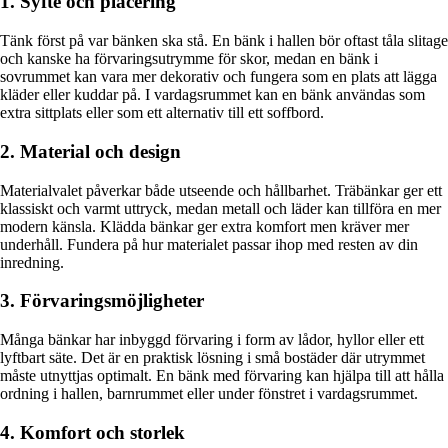
1. Syfte och placering
Tänk först på var bänken ska stå. En bänk i hallen bör oftast tåla slitage
och kanske ha förvaringsutrymme för skor, medan en bänk i
sovrummet kan vara mer dekorativ och fungera som en plats att lägga
kläder eller kuddar på. I vardagsrummet kan en bänk användas som
extra sittplats eller som ett alternativ till ett soffbord.
2. Material och design
Materialvalet påverkar både utseende och hållbarhet. Träbänkar ger ett
klassiskt och varmt uttryck, medan metall och läder kan tillföra en mer
modern känsla. Klädda bänkar ger extra komfort men kräver mer
underhåll. Fundera på hur materialet passar ihop med resten av din
inredning.
3. Förvaringsmöjligheter
Många bänkar har inbyggd förvaring i form av lådor, hyllor eller ett
lyftbart säte. Det är en praktisk lösning i små bostäder där utrymmet
måste utnyttjas optimalt. En bänk med förvaring kan hjälpa till att hålla
ordning i hallen, barnrummet eller under fönstret i vardagsrummet.
4. Komfort och storlek