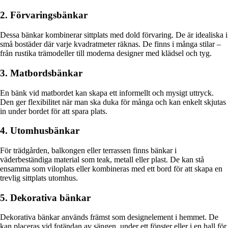
2. Förvaringsbänkar
Dessa bänkar kombinerar sittplats med dold förvaring. De är idealiska i
små bostäder där varje kvadratmeter räknas. De finns i många stilar –
från rustika trämodeller till moderna designer med klädsel och tyg.
3. Matbordsbänkar
En bänk vid matbordet kan skapa ett informellt och mysigt uttryck.
Den ger flexibilitet när man ska duka för många och kan enkelt skjutas
in under bordet för att spara plats.
4. Utomhusbänkar
För trädgården, balkongen eller terrassen finns bänkar i
väderbeständiga material som teak, metall eller plast. De kan stå
ensamma som viloplats eller kombineras med ett bord för att skapa en
trevlig sittplats utomhus.
5. Dekorativa bänkar
Dekorativa bänkar används främst som designelement i hemmet. De
kan placeras vid fotändan av sängen, under ett fönster eller i en hall för