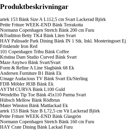
Produktbeskrivningar
artek 153 Bänk Size A L112,5 cm Svart Lackerad Björk
Petite Friture WEEK-END Bänk Terrakotta
Normann Copenhagen Stretch Bänk 200 cm Furu
&Tradition Betty TK4 Bänk Liten Svart
HAY Palissade Park Dining Bänk IN 1 Stk. Inkl. Monteringsset Ej
Fristående Iron Red
101 Copenhagen Tribu Bänk Coffee
Kristina Dam Studio Curved Bänk Svart
Maze Anytwo Bänk Svart/Svart
Form & Refine A Line Slagbänk 68 Ek
Andersen Furniture B1 Bänk Ek
Umage Audacious TV Bänk Svart Ek/Sterling
FDB Möbler J83B Bänk Ek
AYTM CURVA Bänk L100 Guld
Wendelbo Tip Toe Bänk 45x110 Parma Svart
Hübsch Mellow Bänk Rödbrun
Mater Winston Bänk Mattlackad Ek
artek 153 Bänk Size B L72,5 cm Vit Lackerad Björk
Petite Friture WEEK-END Bänk Glasgrön
Normann Copenhagen Stretch Bänk 160 cm Furu
HAY Crate Dining Bänk Lackad Furu