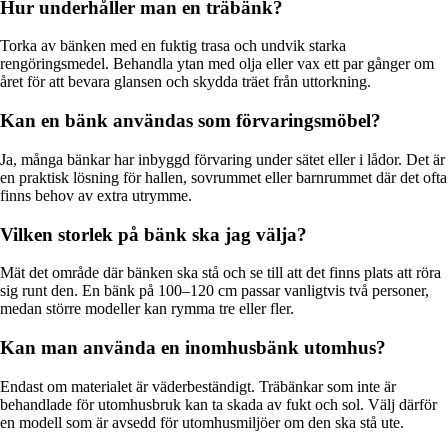
Hur underhåller man en träbänk?
Torka av bänken med en fuktig trasa och undvik starka
rengöringsmedel. Behandla ytan med olja eller vax ett par gånger om
året för att bevara glansen och skydda träet från uttorkning.
Kan en bänk användas som förvaringsmöbel?
Ja, många bänkar har inbyggd förvaring under sätet eller i lådor. Det är
en praktisk lösning för hallen, sovrummet eller barnrummet där det ofta
finns behov av extra utrymme.
Vilken storlek på bänk ska jag välja?
Mät det område där bänken ska stå och se till att det finns plats att röra
sig runt den. En bänk på 100–120 cm passar vanligtvis två personer,
medan större modeller kan rymma tre eller fler.
Kan man använda en inomhusbänk utomhus?
Endast om materialet är väderbeständigt. Träbänkar som inte är
behandlade för utomhusbruk kan ta skada av fukt och sol. Välj därför
en modell som är avsedd för utomhusmiljöer om den ska stå ute.