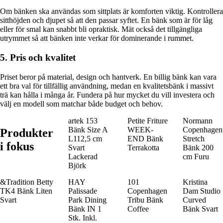
Om bänken ska användas som sittplats är komforten viktig. Kontrollera
sitthöjden och djupet så att den passar syftet. En bänk som är för låg
eller för smal kan snabbt bli opraktisk. Mät också det tillgängliga
utrymmet så att bänken inte verkar för dominerande i rummet.
5. Pris och kvalitet
Priset beror på material, design och hantverk. En billig bänk kan vara
ett bra val för tillfällig användning, medan en kvalitetsbänk i massivt
trä kan hålla i många år. Fundera på hur mycket du vill investera och
välj en modell som matchar både budget och behov.
artek 153
Petite Friture
Normann
Bänk Size A
WEEK-
Copenhagen
Produkter
L112,5 cm
END Bänk
Stretch
i fokus
Svart
Terrakotta
Bänk 200
Lackerad
cm Furu
Björk
&Tradition Betty
HAY
101
Kristina
TK4 Bänk Liten
Palissade
Copenhagen
Dam Studio
Svart
Park Dining
Tribu Bänk
Curved
Bänk IN 1
Coffee
Bänk Svart
Stk. Inkl.