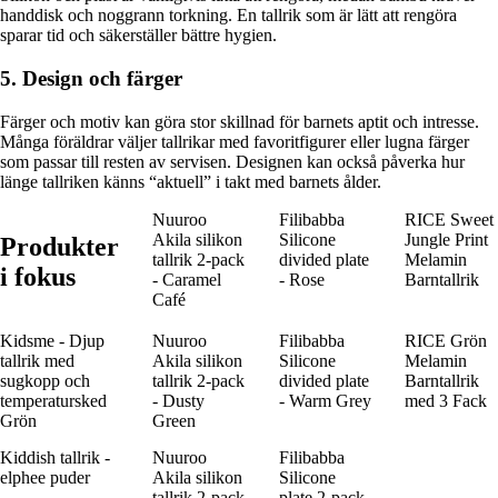
handdisk och noggrann torkning. En tallrik som är lätt att rengöra
sparar tid och säkerställer bättre hygien.
5. Design och färger
Färger och motiv kan göra stor skillnad för barnets aptit och intresse.
Många föräldrar väljer tallrikar med favoritfigurer eller lugna färger
som passar till resten av servisen. Designen kan också påverka hur
länge tallriken känns “aktuell” i takt med barnets ålder.
Nuuroo
Filibabba
RICE Sweet
Akila silikon
Silicone
Jungle Print
Produkter
tallrik 2-pack
divided plate
Melamin
i fokus
- Caramel
- Rose
Barntallrik
Café
Kidsme - Djup
Nuuroo
Filibabba
RICE Grön
tallrik med
Akila silikon
Silicone
Melamin
sugkopp och
tallrik 2-pack
divided plate
Barn­tallrik
temperatursked
- Dusty
- Warm Grey
med 3 Fack
Grön
Green
Kiddish tallrik -
Nuuroo
Filibabba
elphee puder
Akila silikon
Silicone
tallrik 2-pack
plate 2-pack