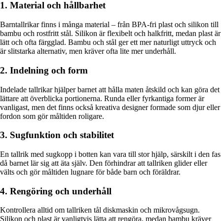
1. Material och hållbarhet
Barntallrikar finns i många material – från BPA-fri plast och silikon till
bambu och rostfritt stål. Silikon är flexibelt och halkfritt, medan plast är
lätt och ofta färgglad. Bambu och stål ger ett mer naturligt uttryck och
är slitstarka alternativ, men kräver ofta lite mer underhåll.
2. Indelning och form
Indelade tallrikar hjälper barnet att hålla maten åtskild och kan göra det
lättare att överblicka portionerna. Runda eller fyrkantiga former är
vanligast, men det finns också kreativa designer formade som djur eller
fordon som gör måltiden roligare.
3. Sugfunktion och stabilitet
En tallrik med sugkopp i botten kan vara till stor hjälp, särskilt i den fas
då barnet lär sig att äta själv. Den förhindrar att tallriken glider eller
välts och gör måltiden lugnare för både barn och föräldrar.
4. Rengöring och underhåll
Kontrollera alltid om tallriken tål diskmaskin och mikrovågsugn.
Silikon och plast är vanligtvis lätta att rengöra, medan bambu kräver