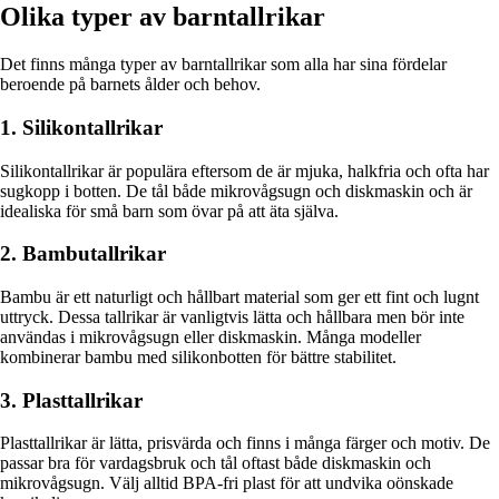
Olika typer av barntallrikar
Det finns många typer av barntallrikar som alla har sina fördelar
beroende på barnets ålder och behov.
1. Silikontallrikar
Silikontallrikar är populära eftersom de är mjuka, halkfria och ofta har
sugkopp i botten. De tål både mikrovågsugn och diskmaskin och är
idealiska för små barn som övar på att äta själva.
2. Bambutallrikar
Bambu är ett naturligt och hållbart material som ger ett fint och lugnt
uttryck. Dessa tallrikar är vanligtvis lätta och hållbara men bör inte
användas i mikrovågsugn eller diskmaskin. Många modeller
kombinerar bambu med silikonbotten för bättre stabilitet.
3. Plasttallrikar
Plasttallrikar är lätta, prisvärda och finns i många färger och motiv. De
passar bra för vardagsbruk och tål oftast både diskmaskin och
mikrovågsugn. Välj alltid BPA-fri plast för att undvika oönskade