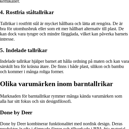
kemikalier.
4. Rostfria ståltallrikar
Tallrikar i rostfritt stål är mycket hållbara och lätta att rengöra. De är
bra för utomhusbruk eller som ett mer hållbart alternativ till plast. De
kan dock vara tyngre och mindre färgglada, vilket kan påverka barnets
intresse.
5. Indelade tallrikar
Indelade tallrikar hjälper barnet att hålla ordning på maten och kan vara
särskilt bra för kräsna ätare. De finns i både plast, silikon och bambu
och kommer i många roliga former.
Olika varumärken inom barntallrikar
Marknaden för barntallrikar rymmer många kända varumärken som
alla har sitt fokus och sin designfilosofi.
Done by Deer
Done by Deer kombinerar funktionalitet med nordisk design. Deras
produkter är ofta i dämpade färger och tillverkade i BPA-fria material