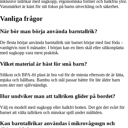
inklusive tallrikar med sugkopp, ergonomiska former och halkfria ytor.
Varumärket är känt för sitt fokus på barns utveckling och säkerhet.
Vanliga frågor
När bör man börja använda barntallrik?
De flesta börjar använda barntallrik när barnet börjar med fast föda –
vanligtvis runt 6 månader. I början kan en liten skål eller silikonplatta
med sugkopp vara mest praktisk.
Vilket material är bäst för små barn?
Silikon och BPA-fri plast är bra val för de minsta eftersom de är lätta,
mjuka och hållbara. Bambu och stål passar bättre för lite äldre barn
som äter mer självständigt.
Hur undviker man att tallriken glider på bordet?
Välj en modell med sugkopp eller halkfri botten. Det gör det svårt för
barnet att välta tallriken och minskar spill under måltiden.
Kan barntallrikar användas i mikrovågsugn och