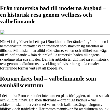
Från romerska bad till moderna ångbad –
en historisk resa genom wellness och
välbefinnande
När vi i dag kliver in i ett spa i Stockholm eller tänder ångfunktionen i
hemmabastun, fortsätter vi en tradition som sträcker sig tusentals år
tillbaka. Människan har alltid sökt värme, vatten och stillhet som vägar
till välbefinnande – från de praktfulla romerska baden till dagens
skandinaviska spa-ritualer. Den här artikeln tar dig med på en historisk
resa genom badkulturens utveckling och visar hur gamla ritualer
fortfarande formar vårt sätt att koppla av.
Romarrikets bad – välbefinnande som
samhällscentrum
I det antika Rom var badet inte bara en plats för hygien, utan ett socialt
och kulturellt nav. De stora
thermae
– offentliga badhus – var
arkitektoniska underverk med varma och kalla bassänger, ångrum,
bibliotek och trädgårdar. Här möttes människor för att diskutera politik,