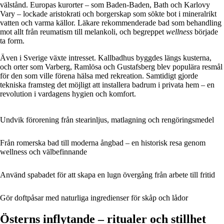
välstånd. Europas kurorter – som Baden-Baden, Bath och Karlovy
Vary – lockade aristokrati och borgerskap som sökte bot i mineralrikt
vatten och varma källor. Läkare rekommenderade bad som behandling
mot allt från reumatism till melankoli, och begreppet
wellness
började
ta form.
Även i Sverige växte intresset. Kallbadhus byggdes längs kusterna,
och orter som Varberg, Ramlösa och Gustafsberg blev populära resmål
för den som ville förena hälsa med rekreation. Samtidigt gjorde
tekniska framsteg det möjligt att installera badrum i privata hem – en
revolution i vardagens hygien och komfort.
Undvik förorening från stearinljus, matlagning och rengöringsmedel
Från romerska bad till moderna ångbad – en historisk resa genom
wellness och välbefinnande
Använd spabadet för att skapa en lugn övergång från arbete till fritid
Gör doftpåsar med naturliga ingredienser för skåp och lådor
Österns inflytande – ritualer och stillhet