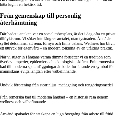
hitta lugn i en hektisk tid.
Från gemenskap till personlig
återhämtning
Där badet i antiken var en social mötesplats, är det i dag ofta ett privat
tillflyktsrum. Vi söker inte längre samtalet, utan tystnaden. Ändå är
syftet detsamma: att rena, förnya och finna balans. Wellness har blivit
ett uttryck för egenvård – en modern tolkning av en uråldrig praktik.
När vi stiger in i ångans varma dimma fortsätter vi en tradition som
överlevt imperier, epidemier och teknologiska skiften. Från romerska
bad till moderna spa-anläggningar är badet fortfarande en symbol för
människans eviga längtan efter välbefinnande.
Undvik förorening från stearinljus, matlagning och rengöringsmedel
Från romerska bad till moderna ångbad – en historisk resa genom
wellness och välbefinnande
Använd spabadet för att skapa en lugn övergång från arbete till fritid