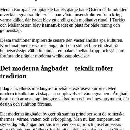
Medan Europa återupptäckte badets glädje hade Östern i århundraden
utvecklat egna traditioner. I Japan växte
onsen
-kulturen fram kring
varma källor, där badet blev ett andligt och meditativt ritual. I Turkiet
och Mellanöstern blev
hamam
-badet en plats för både rening och
gemenskap.
Dessa traditioner inspirerade senare den västerländska spa-kulturen.
Kombinationen av värme, ånga, doft och stillhet blev ett ideal för
helhetsmässigt välbefinnande – en balans mellan kropp och själ som
fortfarande präglar moderna wellnessupplevelser.
Det moderna ångbadet – teknik möter
tradition
I dag är wellness inte längre förbehållet exklusiva kurorter. Med
modern teknik kan vi skapa spa-upplevelser i våra egna hem. Ångbad,
bastur och aromaterapi integreras i badrum och wellnessutrymmen, där
design och funktion förenas.
Det moderna ångbadet bygger på samma principer som de romerska
thermae: värme, vatten och avkoppling. Men nu kan temperaturen
styras digitalt, ångan berikas med eteriska oljor och ljuset anpassas
efter stämningen. Wellness har blivit en del av vardagen – ett sätt att