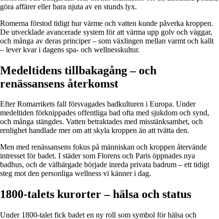
göra affärer eller bara njuta av en stunds lyx.
Romerna förstod tidigt hur värme och vatten kunde påverka kroppen.
De utvecklade avancerade system för att värma upp golv och väggar,
och många av deras principer – som växlingen mellan varmt och kallt
– lever kvar i dagens spa- och wellnesskultur.
Medeltidens tillbakagång – och
renässansens återkomst
Efter Romarrikets fall försvagades badkulturen i Europa. Under
medeltiden förknippades offentliga bad ofta med sjukdom och synd,
och många stängdes. Vatten betraktades med misstänksamhet, och
renlighet handlade mer om att skyla kroppen än att tvätta den.
Men med renässansens fokus på människan och kroppen återvände
intresset för badet. I städer som Florens och Paris öppnades nya
badhus, och de välbärgade började inreda privata badrum – ett tidigt
steg mot den personliga wellness vi känner i dag.
1800-talets kurorter – hälsa och status
Under 1800-talet fick badet en ny roll som symbol för hälsa och