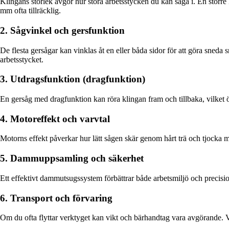
Klingans storlek avgör hur stora arbetsstycken du kan såga i. En störr
mm ofta tillräcklig.
2. Sågvinkel och gersfunktion
De flesta gersågar kan vinklas åt en eller båda sidor för att göra sneda 
arbetsstycket.
3. Utdragsfunktion (dragfunktion)
En gersåg med dragfunktion kan röra klingan fram och tillbaka, vilket ö
4. Motoreffekt och varvtal
Motorns effekt påverkar hur lätt sågen skär genom hårt trä och tjocka m
5. Dammuppsamling och säkerhet
Ett effektivt dammutsugssystem förbättrar både arbetsmiljö och precisio
6. Transport och förvaring
Om du ofta flyttar verktyget kan vikt och bärhandtag vara avgörande. Viss