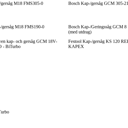
-/gersåg M18 FMS305-0
Bosch Kap-/gersåg GCM 305-2
-/gersåg M18 FMS190-0
Bosch Kap-/Geringssåg GCM 8 S
(med utdrag)
iven kap- och gersåg GCM 18V-
Festool Kap-/gersåg KS 120 R
- BiTurbo
KAPEX
Turbo