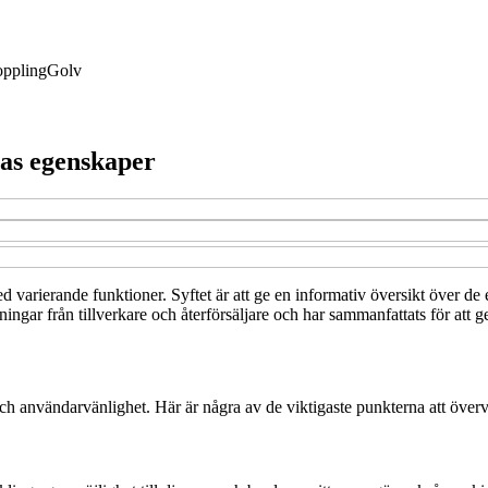
ppling
Golv
ras egenskaper
 med varierande funktioner. Syftet är att ge en informativ översikt över 
ingar från tillverkare och återförsäljare och har sammanfattats för att g
 och användarvänlighet. Här är några av de viktigaste punkterna att över