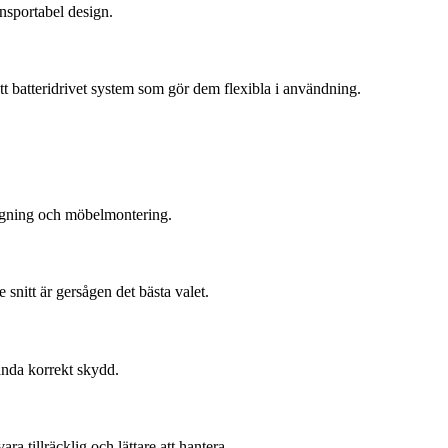
nsportabel design.
ett batteridrivet system som gör dem flexibla i användning.
läggning och möbelmontering.
snitt är gersågen det bästa valet.
ända korrekt skydd.
 tillräcklig och lättare att hantera.