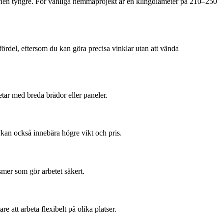
skinen tyngre. För vanliga hemmaprojekt är en klingdiameter på 210–250
 fördel, eftersom du kan göra precisa vinklar utan att vända
tar med breda brädor eller paneler.
 kan också innebära högre vikt och pris.
smer som gör arbetet säkert.
 att arbeta flexibelt på olika platser.