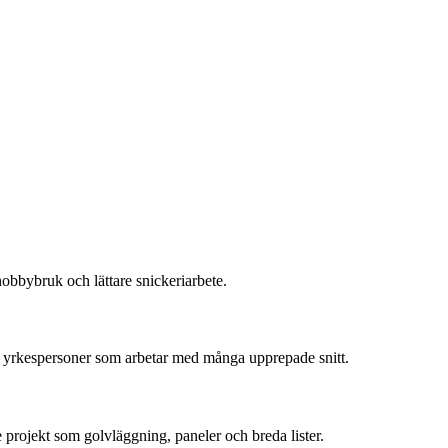
hobbybruk och lättare snickeriarbete.
and yrkespersoner som arbetar med många upprepade snitt.
e projekt som golvläggning, paneler och breda lister.