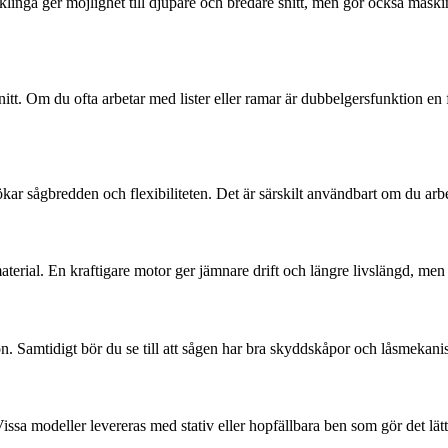
e klinga ger möjlighet till djupare och bredare snitt, men gör också ma
snitt. Om du ofta arbetar med lister eller ramar är dubbelgersfunktion en
kar sågbredden och flexibiliteten. Det är särskilt användbart om du arbe
aterial. En kraftigare motor ger jämnare drift och längre livslängd, men
n. Samtidigt bör du se till att sågen har bra skyddskåpor och låsmekani
a modeller levereras med stativ eller hopfällbara ben som gör det lättare