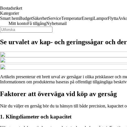
Bostadsriket
Kategorier
Smart hem
Budget
Säkerhet
Service
Temperatur
Energi
Lampor
Flytta
Avko
Mitt konto
Få tillgång
Nyhetsmail
Se urvalet av kap- och geringssågar och de
Artikeln presenterar ett brett urval av gersågar i olika prisklasser och
Informationen om produkterna baseras på offentligt tillgängliga beskrivn
Faktorer att överväga vid köp av gersåg
När du väljer en gersåg bör du ta hänsyn till både precision, kapacitet
1. Klingdiameter och kapacitet