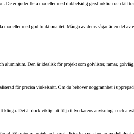
. De erbjuder flera modeller med dubbelsidig gersfunktion och lätt tra
ärda modeller med god funktionalitet. Många av deras sågar är en del av 
t och aluminium. Den är idealisk för projekt som golvlister, ramar, golv
aliserad för precisa vinkelsnitt. Om du behöver noggrannhet i upprepade 
 klinga. Det är dock viktigt att följa tillverkarens anvisningar och anv
del. För mindre projekt och smala lister kan en standardmodell dock vara