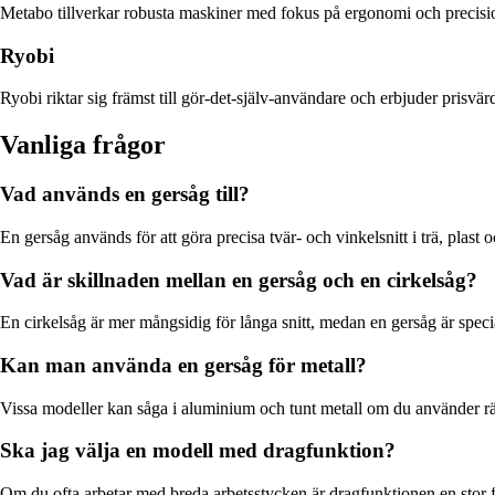
Metabo tillverkar robusta maskiner med fokus på ergonomi och precision
Ryobi
Ryobi riktar sig främst till gör-det-själv-användare och erbjuder prisv
Vanliga frågor
Vad används en gersåg till?
En gersåg används för att göra precisa tvär- och vinkelsnitt i trä, plas
Vad är skillnaden mellan en gersåg och en cirkelsåg?
En cirkelsåg är mer mångsidig för långa snitt, medan en gersåg är speci
Kan man använda en gersåg för metall?
Vissa modeller kan såga i aluminium och tunt metall om du använder rätt
Ska jag välja en modell med dragfunktion?
Om du ofta arbetar med breda arbetsstycken är dragfunktionen en stor för