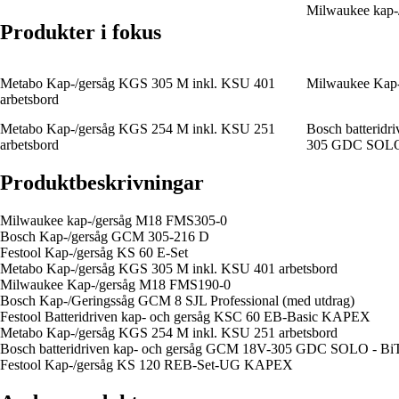
Milwaukee kap
Produkter i fokus
Metabo Kap-/gersåg KGS 305 M inkl. KSU 401
Milwaukee Kap
arbetsbord
Metabo Kap-/gersåg KGS 254 M inkl. KSU 251
Bosch batteridr
arbetsbord
305 GDC SOLO 
Produktbeskrivningar
Milwaukee kap-/gersåg M18 FMS305-0
Bosch Kap-/gersåg GCM 305-216 D
Festool Kap-/gersåg KS 60 E-Set
Metabo Kap-/gersåg KGS 305 M inkl. KSU 401 arbetsbord
Milwaukee Kap-/gersåg M18 FMS190-0
Bosch Kap-/Geringssåg GCM 8 SJL Professional (med utdrag)
Festool Batteridriven kap- och gersåg KSC 60 EB-Basic KAPEX
Metabo Kap-/gersåg KGS 254 M inkl. KSU 251 arbetsbord
Bosch batteridriven kap- och gersåg GCM 18V-305 GDC SOLO - Bi
Festool Kap-/gersåg KS 120 REB-Set-UG KAPEX