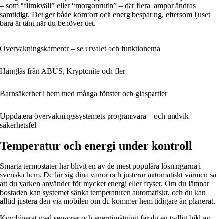
– som “filmkväll” eller “morgonrutin” – där flera lampor ändras
samtidigt. Det ger både komfort och energibesparing, eftersom ljuset
bara är tänt när du behöver det.
Övervakningskameror – se urvalet och funktionerna
Hänglås från ABUS, Kryptonite och fler
Barnsäkerhet i hem med många fönster och glaspartier
Uppdatera övervakningssystemets programvara – och undvik
säkerhetsfel
Temperatur och energi under kontroll
Smarta termostater har blivit en av de mest populära lösningarna i
svenska hem. De lär sig dina vanor och justerar automatiskt värmen så
att du varken använder för mycket energi eller fryser. Om du lämnar
bostaden kan systemet sänka temperaturen automatiskt, och du kan
alltid justera den via mobilen om du kommer hem tidigare än planerat.
Kombinerat med sensorer och energimätning får du en tydlig bild av