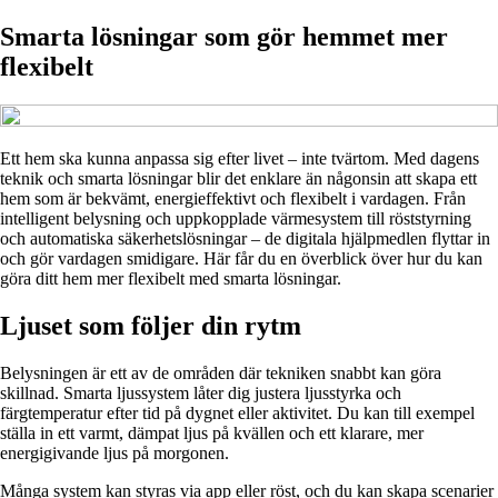
Smarta lösningar som gör hemmet mer
flexibelt
Ett hem ska kunna anpassa sig efter livet – inte tvärtom. Med dagens
teknik och smarta lösningar blir det enklare än någonsin att skapa ett
hem som är bekvämt, energieffektivt och flexibelt i vardagen. Från
intelligent belysning och uppkopplade värmesystem till röststyrning
och automatiska säkerhetslösningar – de digitala hjälpmedlen flyttar in
och gör vardagen smidigare. Här får du en överblick över hur du kan
göra ditt hem mer flexibelt med smarta lösningar.
Ljuset som följer din rytm
Belysningen är ett av de områden där tekniken snabbt kan göra
skillnad. Smarta ljussystem låter dig justera ljusstyrka och
färgtemperatur efter tid på dygnet eller aktivitet. Du kan till exempel
ställa in ett varmt, dämpat ljus på kvällen och ett klarare, mer
energigivande ljus på morgonen.
Många system kan styras via app eller röst, och du kan skapa scenarier