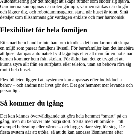
Automatisering gör det möjligt att skapa rutiner som sköter sig själva.
Gardinerna kan öppnas när solen går upp, värmen sänkas när du går
och lägger dig, och robotdammsugaren starta när huset är tomt. Små
detaljer som tillsammans gör vardagen enklare och mer harmonisk.
Flexibilitet för hela familjen
Ett smart hem handlar inte bara om teknik – det handlar om att skapa
en miljö som passar familjens livsstil. För barnfamiljer kan det innebära
att ljuset dämpas automatiskt vid läggdags eller att man får en notis när
barnen kommer hem från skolan. För äldre kan det ge trygghet att
kunna styra allt från en surfplatta eller telefon, utan att behöva röra sig
runt i hela huset.
Flexibiliteten ligger i att systemen kan anpassas efter individuella
behov – och ändras när livet gör det. Det gör hemmet mer levande och
personligt.
Så kommer du igång
Det kan kännas överväldigande att göra hela hemmet “smart” på en
gång, men du behöver inte börja stort. Starta med ett område – till
exempel belysning eller värme – och bygg vidare steg för steg. De
flesta system går att utöka, så att du kan anpassa lösningarna efter