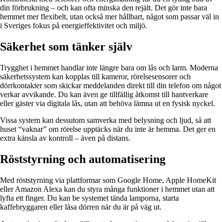
din förbrukning – och kan ofta minska den rejält. Det gör inte bara
hemmet mer flexibelt, utan också mer hållbart, något som passar väl in
i Sveriges fokus på energieffektivitet och miljö.
Säkerhet som tänker själv
Trygghet i hemmet handlar inte längre bara om lås och larm. Moderna
säkerhetssystem kan kopplas till kameror, rörelsesensorer och
dörrkontakter som skickar meddelanden direkt till din telefon om något
verkar avvikande. Du kan även ge tillfällig åtkomst till hantverkare
eller gäster via digitala lås, utan att behöva lämna ut en fysisk nyckel.
Vissa system kan dessutom samverka med belysning och ljud, så att
huset “vaknar” om rörelse upptäcks när du inte är hemma. Det ger en
extra känsla av kontroll – även på distans.
Röststyrning och automatisering
Med röststyrning via plattformar som Google Home, Apple HomeKit
eller Amazon Alexa kan du styra många funktioner i hemmet utan att
lyfta ett finger. Du kan be systemet tända lamporna, starta
kaffebryggaren eller låsa dörren när du är på väg ut.