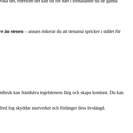
 det, eftersom det kan bli för hårt i förhållande till de gamla
re än stenen
– annars riskerar du att stenarna spricker i stället för
mentbruk kan framhäva tegelstenens färg och skapa kontrast. Du kan
tförd fog skyddar murverket och förlänger dess livslängd.