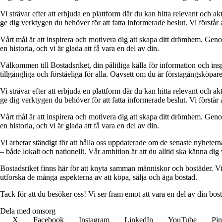
Vi strävar efter att erbjuda en plattform där du kan hitta relevant och akt
ge dig verktygen du behöver för att fatta informerade beslut. Vi förstår 
Vårt mål är att inspirera och motivera dig att skapa ditt drömhem. Genom 
en historia, och vi är glada att få vara en del av din.
Välkommen till Bostadsriket, din pålitliga källa för information och ins
tillgängliga och förståeliga för alla. Oavsett om du är förstagångsköpare
Vi strävar efter att erbjuda en plattform där du kan hitta relevant och akt
ge dig verktygen du behöver för att fatta informerade beslut. Vi förstår 
Vårt mål är att inspirera och motivera dig att skapa ditt drömhem. Genom 
en historia, och vi är glada att få vara en del av din.
Vi arbetar ständigt för att hålla oss uppdaterade om de senaste nyhete
– både lokalt och nationellt. Vår ambition är att du alltid ska känna dig
Bostadsriket finns här för att knyta samman människor och bostäder. Vi 
utforska de många aspekterna av att köpa, sälja och äga bostad.
Tack för att du besöker oss! Vi ser fram emot att vara en del av din bos
Dela med omsorg
X
Facebook
Instagram
LinkedIn
YouTube
Pin