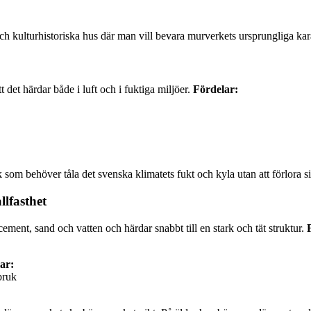
h kulturhistoriska hus där man vill bevara murverkets ursprungliga kar
 det härdar både i luft och i fuktiga miljöer.
Fördelar:
 som behöver tåla det svenska klimatets fukt och kyla utan att förlora sin
lfasthet
ment, sand och vatten och härdar snabbt till en stark och tät struktur.
ar:
bruk