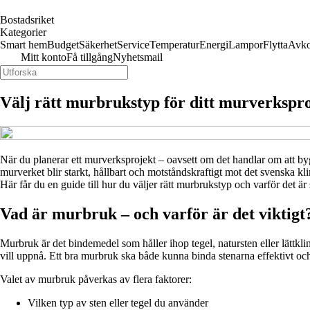
Bostadsriket
Kategorier
Smart hem
Budget
Säkerhet
Service
Temperatur
Energi
Lampor
Flytta
Avko
Mitt konto
Få tillgång
Nyhetsmail
Välj rätt murbrukstyp för ditt murverkspr
När du planerar ett murverksprojekt – oavsett om det handlar om att by
murverket blir starkt, hållbart och motståndskraftigt mot det svenska kl
Här får du en guide till hur du väljer rätt murbrukstyp och varför det är 
Vad är murbruk – och varför är det viktigt
Murbruk är det bindemedel som håller ihop tegel, natursten eller lättkl
vill uppnå. Ett bra murbruk ska både kunna binda stenarna effektivt och ti
Valet av murbruk påverkas av flera faktorer:
Vilken typ av sten eller tegel du använder