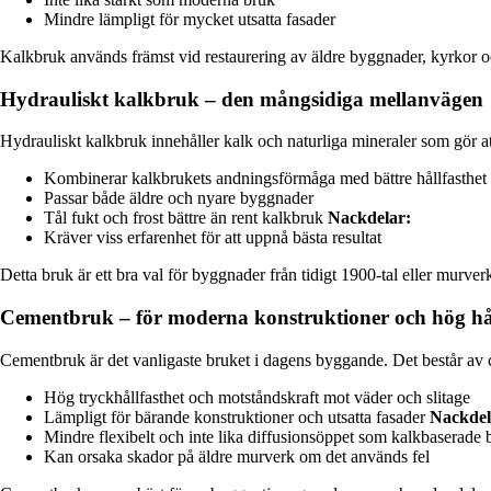
Mindre lämpligt för mycket utsatta fasader
Kalkbruk används främst vid restaurering av äldre byggnader, kyrkor oc
Hydrauliskt kalkbruk – den mångsidiga mellanvägen
Hydrauliskt kalkbruk innehåller kalk och naturliga mineraler som gör att
Kombinerar kalkbrukets andningsförmåga med bättre hållfasthet
Passar både äldre och nyare byggnader
Tål fukt och frost bättre än rent kalkbruk
Nackdelar:
Kräver viss erfarenhet för att uppnå bästa resultat
Detta bruk är ett bra val för byggnader från tidigt 1900-tal eller murverk
Cementbruk – för moderna konstruktioner och hög hål
Cementbruk är det vanligaste bruket i dagens byggande. Det består av ce
Hög tryckhållfasthet och motståndskraft mot väder och slitage
Lämpligt för bärande konstruktioner och utsatta fasader
Nackdel
Mindre flexibelt och inte lika diffusionsöppet som kalkbaserade 
Kan orsaka skador på äldre murverk om det används fel