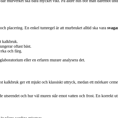
r murverket ska bära mycket vikt. På äldre hus bör man däremot undvika
och placering. En enkel tumregel är att murbruket alltid ska vara
svaga
t kalkbruk.
ngerar oftast bäst.
yrka och färg.
glaboratorium eller en erfaren murare analysera det.
ust kalkbruk ger ett mjukt och klassiskt uttryck, medan ett mörkare ce
de utseendet och hur väl muren står emot vatten och frost. En korrekt u