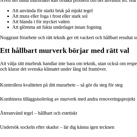
Även det bästa murbruket kan orsaka problem om det används fel. Här 
Att använda för starkt bruk på mjukt tegel
Att mura eller foga i frost eller stark sol
Att blanda i för mycket vatten
Att glömma att fukta underlaget innan fogning
Noggrant förarbete och rätt teknik ger ett vackert och hållbart resultat s
Ett hållbart murverk börjar med rätt val
Att välja rätt murbruk handlar inte bara om teknik, utan också om respe
och klarar det svenska klimatet under lång tid framöver.
Kontrollera kvaliteten på ditt murarbete – så gör du steg för steg
Kombinera tilläggsisolering av murverk med andra renoveringsprojekt
Återanvänd tegel – hållbart och estetiskt
Undersök sockeln efter skador – lär dig känna igen tecknen