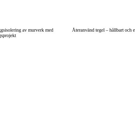
ggsisolering av murverk med
Återanvänd tegel – hållbart och es
gsprojekt