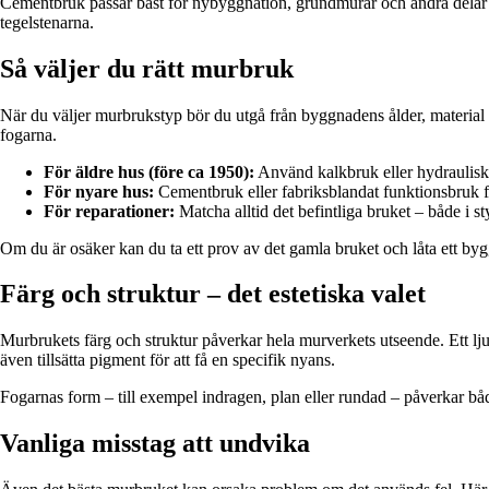
Cementbruk passar bäst för nybyggnation, grundmurar och andra delar dä
tegelstenarna.
Så väljer du rätt murbruk
När du väljer murbrukstyp bör du utgå från byggnadens ålder, material 
fogarna.
För äldre hus (före ca 1950):
Använd kalkbruk eller hydraulisk
För nyare hus:
Cementbruk eller fabriksblandat funktionsbruk fu
För reparationer:
Matcha alltid det befintliga bruket – både i st
Om du är osäker kan du ta ett prov av det gamla bruket och låta ett byg
Färg och struktur – det estetiska valet
Murbrukets färg och struktur påverkar hela murverkets utseende. Ett lj
även tillsätta pigment för att få en specifik nyans.
Fogarnas form – till exempel indragen, plan eller rundad – påverkar bå
Vanliga misstag att undvika