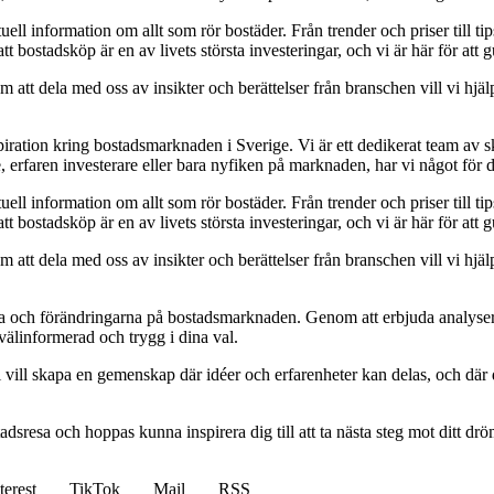
uell information om allt som rör bostäder. Från trender och priser till tip
att bostadsköp är en av livets största investeringar, och vi är här för at
att dela med oss av insikter och berättelser från branschen vill vi hjälp
piration kring bostadsmarknaden i Sverige. Vi är ett dedikerat team av s
, erfaren investerare eller bara nyfiken på marknaden, har vi något för d
uell information om allt som rör bostäder. Från trender och priser till tip
att bostadsköp är en av livets största investeringar, och vi är här för at
att dela med oss av insikter och berättelser från branschen vill vi hjälp
rna och förändringarna på bostadsmarknaden. Genom att erbjuda analyser 
 välinformerad och trygg i dina val.
vill skapa en gemenskap där idéer och erfarenheter kan delas, och där d
tadsresa och hoppas kunna inspirera dig till att ta nästa steg mot ditt d
terest
TikTok
Mail
RSS