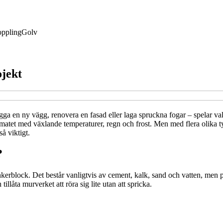
ppling
Golv
ojekt
gga en ny vägg, renovera en fasad eller laga spruckna fogar – spelar va
imatet med växlande temperaturer, regn och frost. Men med flera olika typ
så viktigt.
?
inkerblock. Det består vanligtvis av cement, kalk, sand och vatten, men 
llåta murverket att röra sig lite utan att spricka.