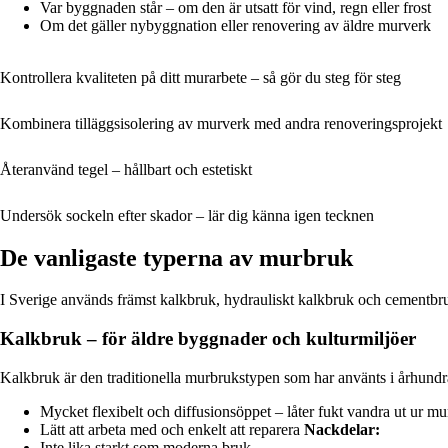
Var byggnaden står – om den är utsatt för vind, regn eller frost
Om det gäller nybyggnation eller renovering av äldre murverk
Kontrollera kvaliteten på ditt murarbete – så gör du steg för steg
Kombinera tilläggsisolering av murverk med andra renoveringsprojekt
Återanvänd tegel – hållbart och estetiskt
Undersök sockeln efter skador – lär dig känna igen tecknen
De vanligaste typerna av murbruk
I Sverige används främst kalkbruk, hydrauliskt kalkbruk och cementbr
Kalkbruk – för äldre byggnader och kulturmiljöer
Kalkbruk är den traditionella murbrukstypen som har använts i århundra
Mycket flexibelt och diffusionsöppet – låter fukt vandra ut ur m
Lätt att arbeta med och enkelt att reparera
Nackdelar:
Inte lika starkt som moderna bruk