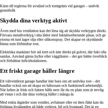
Känn till reglerna för avstånd och tomtgräns vid garaget – undvik
grannbråk
Skydda dina verktyg aktivt
Även med bra ventilation kan det löna sig att skydda verktygen direkt.
Förvara metallverktyg i täta lådor med fuktabsorberande påsar, och ge
ytorna ett tunt lager olja eller silikonspray. Det skapar en skyddande
hinna som förhindrar rost.
Elektriska maskiner bör stå torrt och inte direkt på golvet, där fukt ofta
samlas. Använd gärna hyllor eller väggfästen – det ger bättre överblick
och förbättrar luftcirkulationen.
Ett friskt garage håller längre
Ett välventilerat garage handlar inte bara om att undvika rost – det
handlar också om att skapa en hälsosam och funktionell arbetsmiljö.
När luften är frisk och fukten hålls nere får du en plats som är trevlig
att vistas i och där dina verktyg håller i många år.
Med enkla åtgärder som ventiler, avfuktare eller en liten fläkt kan du
förlänga livslängden på både verktyg, bil och byggnad. Det är en