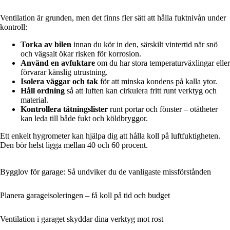
Ventilation är grunden, men det finns fler sätt att hålla fuktnivån under
kontroll:
Torka av bilen
innan du kör in den, särskilt vintertid när snö
och vägsalt ökar risken för korrosion.
Använd en avfuktare
om du har stora temperaturväxlingar eller
förvarar känslig utrustning.
Isolera väggar och tak
för att minska kondens på kalla ytor.
Håll ordning
så att luften kan cirkulera fritt runt verktyg och
material.
Kontrollera tätningslister
runt portar och fönster – otätheter
kan leda till både fukt och köldbryggor.
Ett enkelt hygrometer kan hjälpa dig att hålla koll på luftfuktigheten.
Den bör helst ligga mellan 40 och 60 procent.
Bygglov för garage: Så undviker du de vanligaste missförstånden
Planera garageisoleringen – få koll på tid och budget
Ventilation i garaget skyddar dina verktyg mot rost