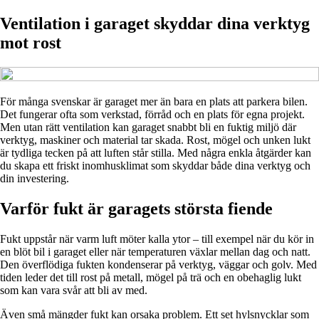
Ventilation i garaget skyddar dina verktyg
mot rost
För många svenskar är garaget mer än bara en plats att parkera bilen.
Det fungerar ofta som verkstad, förråd och en plats för egna projekt.
Men utan rätt ventilation kan garaget snabbt bli en fuktig miljö där
verktyg, maskiner och material tar skada. Rost, mögel och unken lukt
är tydliga tecken på att luften står stilla. Med några enkla åtgärder kan
du skapa ett friskt inomhusklimat som skyddar både dina verktyg och
din investering.
Varför fukt är garagets största fiende
Fukt uppstår när varm luft möter kalla ytor – till exempel när du kör in
en blöt bil i garaget eller när temperaturen växlar mellan dag och natt.
Den överflödiga fukten kondenserar på verktyg, väggar och golv. Med
tiden leder det till rost på metall, mögel på trä och en obehaglig lukt
som kan vara svår att bli av med.
Även små mängder fukt kan orsaka problem. Ett set hylsnycklar som