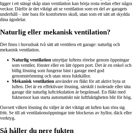
ligger i ett stängt skåp utan ventilation kan börja rosta redan efter några
veckor. Därför är det viktigt att se ventilation som en del av garagets
underhåll – inte bara för komfortens skull, utan som ett sätt att skydda
dina ägodelar.
Naturlig eller mekanisk ventilation?
Det finns i huvudsak två sätt att ventilera ett garage: naturlig och
mekanisk ventilation.
Naturlig ventilation
utnyttjar luftens rörelse genom öppningar
som ventiler, fönster eller en lätt öppen port. Det är en enkel och
billig lösning som fungerar bäst i garage med god
genomströmning och utan stora fuktkällor.
Mekanisk ventilation
använder en fläkt för att aktivt byta ut
luften. Det är en effektivare lösning, särskilt i isolerade eller täta
garage där naturlig luftcirkulation är begränsad. En fläkt med
fuktsensor kan starta automatiskt när luftfuktigheten blir för hög.
Oavsett vilken lösning du väljer är det viktigt att luften kan röra sig
fritt. Se till att ventilationsöppningar inte blockeras av hyllor, däck eller
verktyg.
Så håller du nere fukten