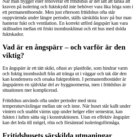
När man bygger eller renoverar ett fritidshus är det lätt att tänka att
kraven på isolering och fuktskydd inte behöver vara lika höga som i
ett permanentboende. Men just eftersom fritidshus ofta står
ouppvärmda under längre perioder, ställs särskilda krav på hur man
hanterar fukt och ventilation. En korrekt utförd ångspärr kan vara
skillnaden mellan ett friskt inomhusklimat och ett hus med dolda
fuktskador.
Vad är en ångspärr – och varför är den
viktig?
En ångspärr är ett tätt skikt, oftast av plastfolie, som hindrar varm
och fuktig inomhusluft från att tränga ut i väggar och tak där den
kan kondensera och orsaka fuktproblem. I permanentbostäder är
ångspärren en självklar del av byggnormerna, men i fritidshus är
situationen mer komplicerad.
Fritidshus används ofta under perioder med stora
temperaturväxlingar mellan ute och inne. När huset står kallt under
vintern och snabbt värms upp under helger eller semestrar, kan
fukten i luften sätta sig i konstruktionen. Utan en effektiv ångspärr
kan det leda till mögel, röta och försämrad isoleringsförmåga.
Fritidshusets särskilda utmaningar