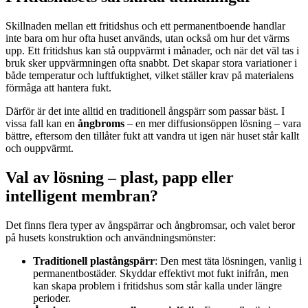
Skillnaden mellan ett fritidshus och ett permanentboende handlar
inte bara om hur ofta huset används, utan också om hur det värms
upp. Ett fritidshus kan stå ouppvärmt i månader, och när det väl tas i
bruk sker uppvärmningen ofta snabbt. Det skapar stora variationer i
både temperatur och luftfuktighet, vilket ställer krav på materialens
förmåga att hantera fukt.
Därför är det inte alltid en traditionell ångspärr som passar bäst. I
vissa fall kan en
ångbroms
– en mer diffusionsöppen lösning – vara
bättre, eftersom den tillåter fukt att vandra ut igen när huset står kallt
och ouppvärmt.
Val av lösning – plast, papp eller
intelligent membran?
Det finns flera typer av ångspärrar och ångbromsar, och valet beror
på husets konstruktion och användningsmönster:
Traditionell plastångspärr
: Den mest täta lösningen, vanlig i
permanentbostäder. Skyddar effektivt mot fukt inifrån, men
kan skapa problem i fritidshus som står kalla under längre
perioder.