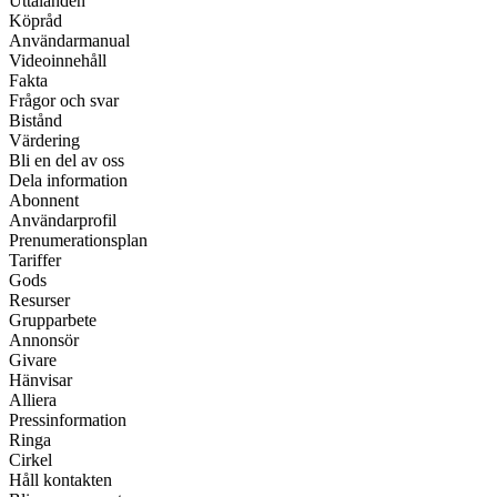
Uttalanden
Köpråd
Användarmanual
Videoinnehåll
Fakta
Frågor och svar
Bistånd
Värdering
Bli en del av oss
Dela information
Abonnent
Användarprofil
Prenumerationsplan
Tariffer
Gods
Resurser
Grupparbete
Annonsör
Givare
Hänvisar
Alliera
Pressinformation
Ringa
Cirkel
Håll kontakten