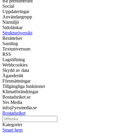
Bli prenumerant
Social
Uppdateringar
Användargrupp
Närmiljö
Sidolänkar
Strukturöversikt
Berättelser
Samling
Textuniversum
RSS
Lagstiftning
Webbcookies
Skydd av data
Äganderätt
Förutsättningar
Tillgängliga funktioner
Klimatförändringar
Bostadsriket.se
Yes Media
info@yesmedia.se
Bostadsriket
Kategorier
Smart hem