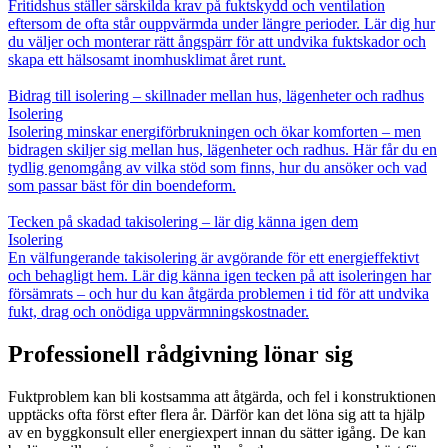
Fritidshus ställer särskilda krav på fuktskydd och ventilation
eftersom de ofta står ouppvärmda under längre perioder. Lär dig hur
du väljer och monterar rätt ångspärr för att undvika fuktskador och
skapa ett hälsosamt inomhusklimat året runt.
Bidrag till isolering – skillnader mellan hus, lägenheter och radhus
Isolering
Isolering minskar energiförbrukningen och ökar komforten – men
bidragen skiljer sig mellan hus, lägenheter och radhus. Här får du en
tydlig genomgång av vilka stöd som finns, hur du ansöker och vad
som passar bäst för din boendeform.
Tecken på skadad takisolering – lär dig känna igen dem
Isolering
En välfungerande takisolering är avgörande för ett energieffektivt
och behagligt hem. Lär dig känna igen tecken på att isoleringen har
försämrats – och hur du kan åtgärda problemen i tid för att undvika
fukt, drag och onödiga uppvärmningskostnader.
Professionell rådgivning lönar sig
Fuktproblem kan bli kostsamma att åtgärda, och fel i konstruktionen
upptäcks ofta först efter flera år. Därför kan det löna sig att ta hjälp
av en byggkonsult eller energiexpert innan du sätter igång. De kan