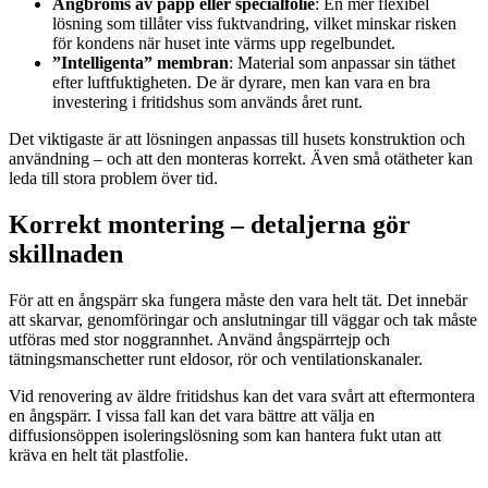
Ångbroms av papp eller specialfolie
: En mer flexibel
lösning som tillåter viss fuktvandring, vilket minskar risken
för kondens när huset inte värms upp regelbundet.
”Intelligenta” membran
: Material som anpassar sin täthet
efter luftfuktigheten. De är dyrare, men kan vara en bra
investering i fritidshus som används året runt.
Det viktigaste är att lösningen anpassas till husets konstruktion och
användning – och att den monteras korrekt. Även små otätheter kan
leda till stora problem över tid.
Korrekt montering – detaljerna gör
skillnaden
För att en ångspärr ska fungera måste den vara helt tät. Det innebär
att skarvar, genomföringar och anslutningar till väggar och tak måste
utföras med stor noggrannhet. Använd ångspärrtejp och
tätningsmanschetter runt eldosor, rör och ventilationskanaler.
Vid renovering av äldre fritidshus kan det vara svårt att eftermontera
en ångspärr. I vissa fall kan det vara bättre att välja en
diffusionsöppen isoleringslösning som kan hantera fukt utan att
kräva en helt tät plastfolie.