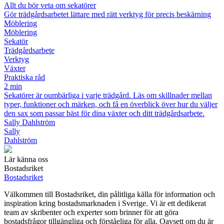
Allt du bör veta om sekatörer
Gör trädgårdsarbetet lättare med rätt verktyg för precis beskärning
Möblering
Möblering
Sekatör
Trädgårdsarbete
Verktyg
Växter
Praktiska råd
2 min
Sekatörer är oumbärliga i varje trädgård. Läs om skillnader mellan
typer, funktioner och märken, och få en överblick över hur du väljer
den sax som passar bäst för dina växter och ditt trädgårdsarbete.
Sally Dahlström
Sally
Dahlström
Lär känna oss
Bostadsriket
Bostadsriket
Välkommen till Bostadsriket, din pålitliga källa för information och
inspiration kring bostadsmarknaden i Sverige. Vi är ett dedikerat
team av skribenter och experter som brinner för att göra
bostadsfrågor tillgängliga och förståeliga för alla. Oavsett om du är