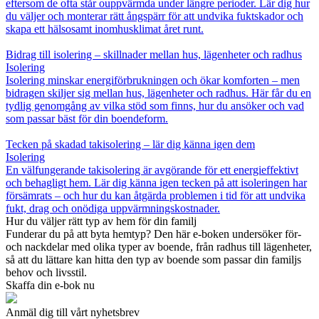
eftersom de ofta står ouppvärmda under längre perioder. Lär dig hur
du väljer och monterar rätt ångspärr för att undvika fuktskador och
skapa ett hälsosamt inomhusklimat året runt.
Bidrag till isolering – skillnader mellan hus, lägenheter och radhus
Isolering
Isolering minskar energiförbrukningen och ökar komforten – men
bidragen skiljer sig mellan hus, lägenheter och radhus. Här får du en
tydlig genomgång av vilka stöd som finns, hur du ansöker och vad
som passar bäst för din boendeform.
Tecken på skadad takisolering – lär dig känna igen dem
Isolering
En välfungerande takisolering är avgörande för ett energieffektivt
och behagligt hem. Lär dig känna igen tecken på att isoleringen har
försämrats – och hur du kan åtgärda problemen i tid för att undvika
fukt, drag och onödiga uppvärmningskostnader.
Hur du väljer rätt typ av hem för din familj
Funderar du på att byta hemtyp? Den här e-boken undersöker för-
och nackdelar med olika typer av boende, från radhus till lägenheter,
så att du lättare kan hitta den typ av boende som passar din familjs
behov och livsstil.
Skaffa din e-bok nu
Anmäl dig till vårt nyhetsbrev