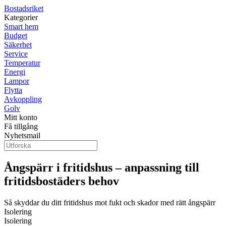
Bostadsriket
Kategorier
Smart hem
Budget
Säkerhet
Service
Temperatur
Energi
Lampor
Flytta
Avkoppling
Golv
Mitt konto
Få tillgång
Nyhetsmail
Ångspärr i fritidshus – anpassning till
fritidsbostäders behov
Så skyddar du ditt fritidshus mot fukt och skador med rätt ångspärr
Isolering
Isolering