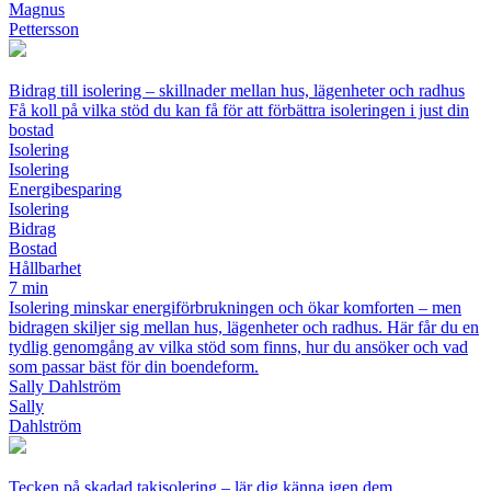
Magnus
Pettersson
Bidrag till isolering – skillnader mellan hus, lägenheter och radhus
Få koll på vilka stöd du kan få för att förbättra isoleringen i just din
bostad
Isolering
Isolering
Energibesparing
Isolering
Bidrag
Bostad
Hållbarhet
7 min
Isolering minskar energiförbrukningen och ökar komforten – men
bidragen skiljer sig mellan hus, lägenheter och radhus. Här får du en
tydlig genomgång av vilka stöd som finns, hur du ansöker och vad
som passar bäst för din boendeform.
Sally Dahlström
Sally
Dahlström
Tecken på skadad takisolering – lär dig känna igen dem