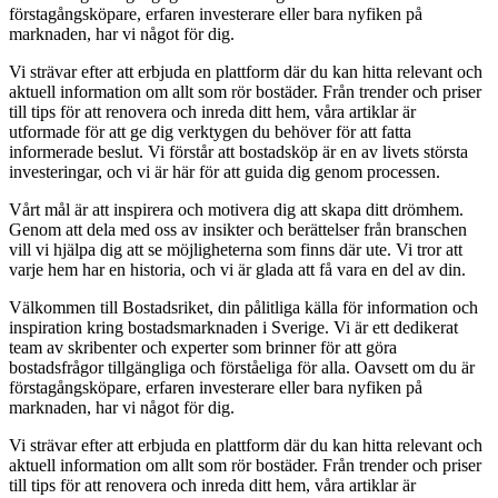
förstagångsköpare, erfaren investerare eller bara nyfiken på
marknaden, har vi något för dig.
Vi strävar efter att erbjuda en plattform där du kan hitta relevant och
aktuell information om allt som rör bostäder. Från trender och priser
till tips för att renovera och inreda ditt hem, våra artiklar är
utformade för att ge dig verktygen du behöver för att fatta
informerade beslut. Vi förstår att bostadsköp är en av livets största
investeringar, och vi är här för att guida dig genom processen.
Vårt mål är att inspirera och motivera dig att skapa ditt drömhem.
Genom att dela med oss av insikter och berättelser från branschen
vill vi hjälpa dig att se möjligheterna som finns där ute. Vi tror att
varje hem har en historia, och vi är glada att få vara en del av din.
Välkommen till Bostadsriket, din pålitliga källa för information och
inspiration kring bostadsmarknaden i Sverige. Vi är ett dedikerat
team av skribenter och experter som brinner för att göra
bostadsfrågor tillgängliga och förståeliga för alla. Oavsett om du är
förstagångsköpare, erfaren investerare eller bara nyfiken på
marknaden, har vi något för dig.
Vi strävar efter att erbjuda en plattform där du kan hitta relevant och
aktuell information om allt som rör bostäder. Från trender och priser
till tips för att renovera och inreda ditt hem, våra artiklar är