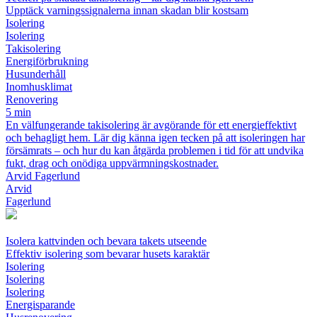
Upptäck varningssignalerna innan skadan blir kostsam
Isolering
Isolering
Takisolering
Energiförbrukning
Husunderhåll
Inomhusklimat
Renovering
5 min
En välfungerande takisolering är avgörande för ett energieffektivt
och behagligt hem. Lär dig känna igen tecken på att isoleringen har
försämrats – och hur du kan åtgärda problemen i tid för att undvika
fukt, drag och onödiga uppvärmningskostnader.
Arvid Fagerlund
Arvid
Fagerlund
Isolera kattvinden och bevara takets utseende
Effektiv isolering som bevarar husets karaktär
Isolering
Isolering
Isolering
Energisparande