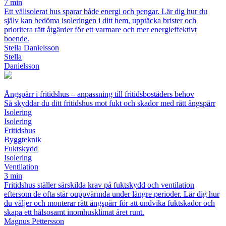
7 min
Ett välisolerat hus sparar både energi och pengar. Lär dig hur du
själv kan bedöma isoleringen i ditt hem, upptäcka brister och
prioritera rätt åtgärder för ett varmare och mer energieffektivt
boende.
Stella Danielsson
Stella
Danielsson
Ångspärr i fritidshus – anpassning till fritidsbostäders behov
Så skyddar du ditt fritidshus mot fukt och skador med rätt ångspärr
Isolering
Isolering
Fritidshus
Byggteknik
Fuktskydd
Isolering
Ventilation
3 min
Fritidshus ställer särskilda krav på fuktskydd och ventilation
eftersom de ofta står ouppvärmda under längre perioder. Lär dig hur
du väljer och monterar rätt ångspärr för att undvika fuktskador och
skapa ett hälsosamt inomhusklimat året runt.
Magnus Pettersson