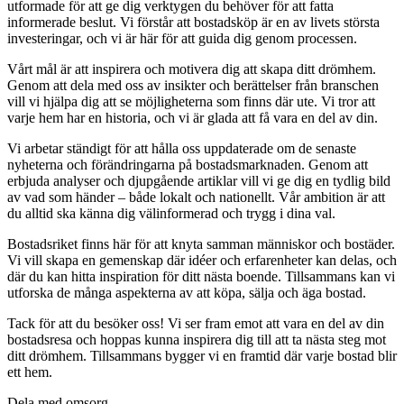
utformade för att ge dig verktygen du behöver för att fatta
informerade beslut. Vi förstår att bostadsköp är en av livets största
investeringar, och vi är här för att guida dig genom processen.
Vårt mål är att inspirera och motivera dig att skapa ditt drömhem.
Genom att dela med oss av insikter och berättelser från branschen
vill vi hjälpa dig att se möjligheterna som finns där ute. Vi tror att
varje hem har en historia, och vi är glada att få vara en del av din.
Vi arbetar ständigt för att hålla oss uppdaterade om de senaste
nyheterna och förändringarna på bostadsmarknaden. Genom att
erbjuda analyser och djupgående artiklar vill vi ge dig en tydlig bild
av vad som händer – både lokalt och nationellt. Vår ambition är att
du alltid ska känna dig välinformerad och trygg i dina val.
Bostadsriket finns här för att knyta samman människor och bostäder.
Vi vill skapa en gemenskap där idéer och erfarenheter kan delas, och
där du kan hitta inspiration för ditt nästa boende. Tillsammans kan vi
utforska de många aspekterna av att köpa, sälja och äga bostad.
Tack för att du besöker oss! Vi ser fram emot att vara en del av din
bostadsresa och hoppas kunna inspirera dig till att ta nästa steg mot
ditt drömhem. Tillsammans bygger vi en framtid där varje bostad blir
ett hem.
Dela med omsorg