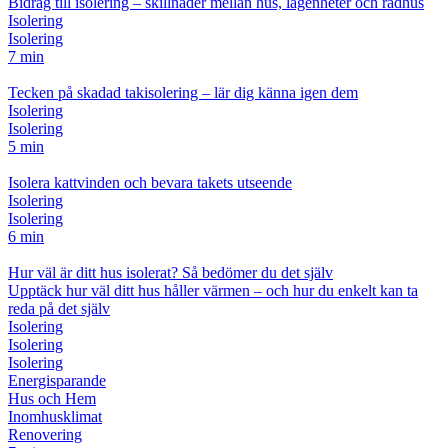
Bidrag till isolering – skillnader mellan hus, lägenheter och radhus
Isolering
Isolering
7 min
Tecken på skadad takisolering – lär dig känna igen dem
Isolering
Isolering
5 min
Isolera kattvinden och bevara takets utseende
Isolering
Isolering
6 min
Hur väl är ditt hus isolerat? Så bedömer du det själv
Upptäck hur väl ditt hus håller värmen – och hur du enkelt kan ta
reda på det själv
Isolering
Isolering
Isolering
Energisparande
Hus och Hem
Inomhusklimat
Renovering