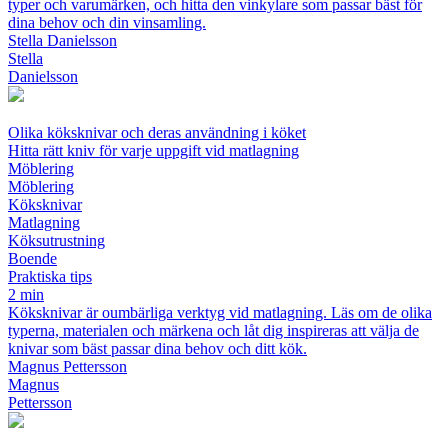
typer och varumärken, och hitta den vinkylare som passar bäst för
dina behov och din vinsamling.
Stella Danielsson
Stella
Danielsson
Olika köksknivar och deras användning i köket
Hitta rätt kniv för varje uppgift vid matlagning
Möblering
Möblering
Köksknivar
Matlagning
Köksutrustning
Boende
Praktiska tips
2 min
Köksknivar är oumbärliga verktyg vid matlagning. Läs om de olika
typerna, materialen och märkena och låt dig inspireras att välja de
knivar som bäst passar dina behov och ditt kök.
Magnus Pettersson
Magnus
Pettersson