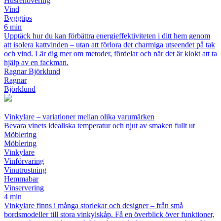
Husrenovering
Vind
Byggtips
6 min
Upptäck hur du kan förbättra energieffektiviteten i ditt hem genom
att isolera kattvinden – utan att förlora det charmiga utseendet på tak
och vind. Lär dig mer om metoder, fördelar och när det är klokt att ta
hjälp av en fackman.
Ragnar Björklund
Ragnar
Björklund
Vinkylare – variationer mellan olika varumärken
Bevara vinets idealiska temperatur och njut av smaken fullt ut
Möblering
Möblering
Vinkylare
Vinförvaring
Vinutrustning
Hemmabar
Vinservering
4 min
Vinkylare finns i många storlekar och designer – från små
bordsmodeller till stora vinkylskåp. Få en överblick över funktioner,