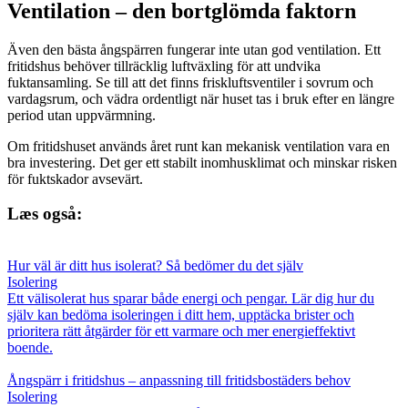
Ventilation – den bortglömda faktorn
Även den bästa ångspärren fungerar inte utan god ventilation. Ett
fritidshus behöver tillräcklig luftväxling för att undvika
fuktansamling. Se till att det finns friskluftsventiler i sovrum och
vardagsrum, och vädra ordentligt när huset tas i bruk efter en längre
period utan uppvärmning.
Om fritidshuset används året runt kan mekanisk ventilation vara en
bra investering. Det ger ett stabilt inomhusklimat och minskar risken
för fuktskador avsevärt.
Læs også:
Hur väl är ditt hus isolerat? Så bedömer du det själv
Isolering
Ett välisolerat hus sparar både energi och pengar. Lär dig hur du
själv kan bedöma isoleringen i ditt hem, upptäcka brister och
prioritera rätt åtgärder för ett varmare och mer energieffektivt
boende.
Ångspärr i fritidshus – anpassning till fritidsbostäders behov
Isolering