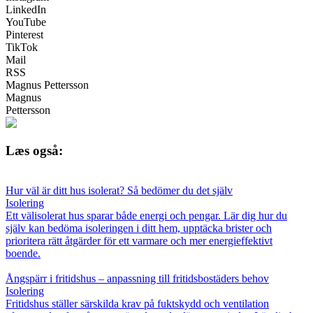
LinkedIn
YouTube
Pinterest
TikTok
Mail
RSS
Magnus Pettersson
Magnus
Pettersson
Læs også:
Hur väl är ditt hus isolerat? Så bedömer du det själv
Isolering
Ett välisolerat hus sparar både energi och pengar. Lär dig hur du
själv kan bedöma isoleringen i ditt hem, upptäcka brister och
prioritera rätt åtgärder för ett varmare och mer energieffektivt
boende.
Ångspärr i fritidshus – anpassning till fritidsbostäders behov
Isolering
Fritidshus ställer särskilda krav på fuktskydd och ventilation