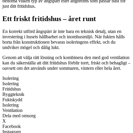
bedöma vilken typ av ångspärr eller ångbroms som passar bäst för
just ditt fritidshus.
Ett friskt fritidshus – året runt
En korrekt utförd ångspärr är inte bara en teknisk detalj, utan en
investering i husets hållbarhet och inomhusmiljö. När fukten hålls
borta från konstruktionen bevaras isoleringens effekt, och du
undviker mögel och dålig lukt.
Genom att välja rätt lösning och kombinera den med god ventilation
kan du säkerställa att ditt fritidshus förblir torrt, friskt och behagligt –
oavsett om det används under sommaren, vintern eller hela året.
Isolering
Isolering
Fritidshus
Byggteknik
Fuktskydd
Isolering
Ventilation
Dela med omsorg
X
Facebook
Instagram