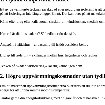
Ett av de vanligaste tecknen på skadad eller nedbruten isolering är att
på att isoleringen inte längre ligger jämnt. Det kan bero på att materialet h
Känn efter drag eller kalla zoner, särskilt runt vindsluckan, snedtak och
Hur väl är ditt hus isolerat? Så bedömer du det själv
Ångspärr i fritidshus – anpassning till fritidsbostäders behov
Bidrag till isolering – skillnader mellan hus, lägenheter och radhus
Tecken på skadad takisolering – lär dig känna igen dem
2. Högre uppvärmningskostnader utan tydl
Om du märker att uppvärmningskostnaderna ökar trots att du inte ändrat
energi för att uppnå samma inomhustemperatur.
Jämför gärna din energiförbrukning med tidigare år och ta hänsyn till v