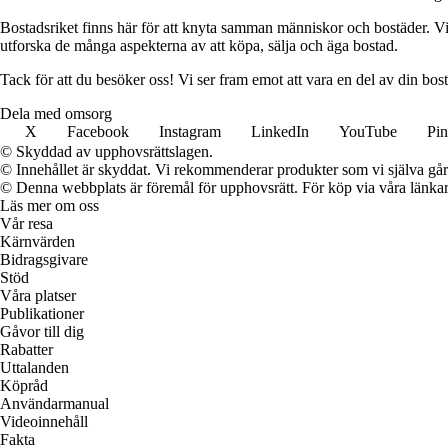
Bostadsriket finns här för att knyta samman människor och bostäder. Vi 
utforska de många aspekterna av att köpa, sälja och äga bostad.
Tack för att du besöker oss! Vi ser fram emot att vara en del av din bos
Dela med omsorg
X
Facebook
Instagram
LinkedIn
YouTube
Pin
© Skyddad av upphovsrättslagen.
© Innehållet är skyddat. Vi rekommenderar produkter som vi själva går 
© Denna webbplats är föremål för upphovsrätt. För köp via våra länkar 
Läs mer om oss
Vår resa
Kärnvärden
Bidragsgivare
Stöd
Våra platser
Publikationer
Gåvor till dig
Rabatter
Uttalanden
Köpråd
Användarmanual
Videoinnehåll
Fakta