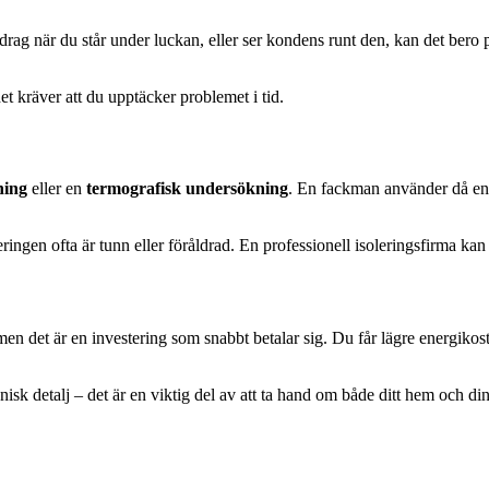
ag när du står under luckan, eller ser kondens runt den, kan det bero på a
et kräver att du upptäcker problemet i tid.
ning
eller en
termografisk undersökning
. En fackman använder då en 
soleringen ofta är tunn eller föråldrad. En professionell isoleringsfirma k
men det är en investering som snabbt betalar sig. Du får lägre energikos
knisk detalj – det är en viktig del av att ta hand om både ditt hem och d