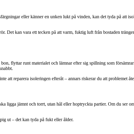
ärgningar eller känner en unken lukt på vinden, kan det tyda på att isole
srör. Det kan vara ett tecken på att varm, fuktig luft från bostaden tränge
bon, flyttar runt materialet och lämnar efter sig spillning som försämra
 snabbt.
e att reparera isoleringen efteråt – annars riskerar du att problemet å
ka ligga jämnt och torrt, utan hål eller hoptryckta partier. Om du ser om
 ut – det kan tyda på fukt eller ålder.