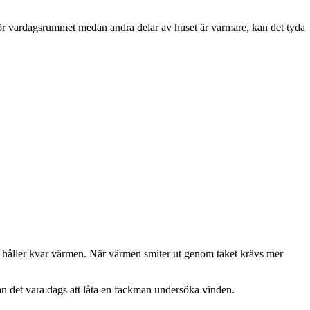
nför vardagsrummet medan andra delar av huset är varmare, kan det tyda
re håller kvar värmen. När värmen smiter ut genom taket krävs mer
kan det vara dags att låta en fackman undersöka vinden.