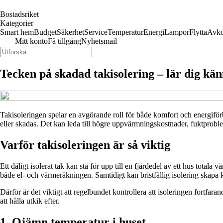
Bostadsriket
Kategorier
Smart hem
Budget
Säkerhet
Service
Temperatur
Energi
Lampor
Flytta
Avko
Mitt konto
Få tillgång
Nyhetsmail
Tecken på skadad takisolering – lär dig kä
Takisoleringen spelar en avgörande roll för både komfort och energif
eller skadas. Det kan leda till högre uppvärmningskostnader, fuktproblem
Varför takisoleringen är så viktig
Ett dåligt isolerat tak kan stå för upp till en fjärdedel av ett hus tot
både el- och värmeräkningen. Samtidigt kan bristfällig isolering skapa
Därför är det viktigt att regelbundet kontrollera att isoleringen fortf
att hålla utkik efter.
1. Ojämn temperatur i huset