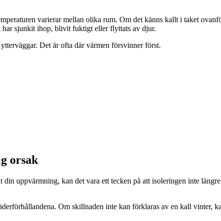
 temperaturen varierar mellan olika rum. Om det känns kallt i taket ova
ar sjunkit ihop, blivit fuktigt eller flyttats av djur.
 ytterväggar. Det är ofta där värmen försvinner först.
ig orsak
 din uppvärmning, kan det vara ett tecken på att isoleringen inte läng
äderförhållandena. Om skillnaden inte kan förklaras av en kall vinter, 