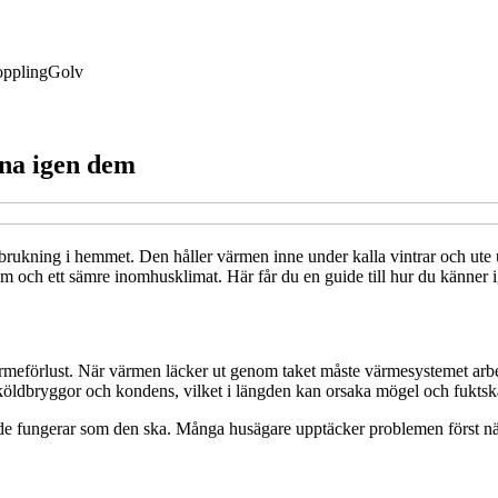
ppling
Golv
nna igen dem
örbrukning i hemmet. Den håller värmen inne under kalla vintrar och u
 och ett sämre inomhusklimat. Här får du en guide till hur du känner ige
ala värmeförlust. När värmen läcker ut genom taket måste värmesystemet ar
 köldbryggor och kondens, vilket i längden kan orsaka mögel och fuktsk
arande fungerar som den ska. Många husägare upptäcker problemen först nä