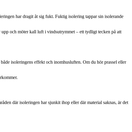
ringen har dragit åt sig fukt. Fuktig isolering tappar sin isolerande
r upp och möter kall luft i vindsutrymmet – ett tydligt tecken på att
r både isoleringens effekt och inomhusluften. Om du hör prassel eller
terkommer.
råden där isoleringen har sjunkit ihop eller där material saknas, är det