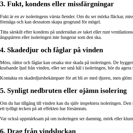
3. Fukt, kondens eller missfärgningar
Fukt är en av isoleringens värsta fiender. Om du ser mörka fläckar, missf
förmåga och kan dessutom skapa grogrund för mögel.
Titta särskilt efter kondens på undersidan av taket eller runt ventilation
ångspärren eller isoleringen inte fungerar som den ska.
4. Skadedjur och fåglar på vinden
Möss, råttor och fåglar kan orsaka stor skada på isoleringen. De bygger 
krafsande ljud från vinden, eller ser små hål i isoleringen, bör du agera
Kontakta en skadedjursbekämpare för att bli av med djuren, men glöm int
5. Synligt nedbruten eller ojämn isolering
Om du har tillgång till vinden kan du själv inspektera isoleringen. Den s
ett tydligt tecken på att effekten har försämrats.
Var också uppmärksam på om isoleringen ser dammig, mörk eller klumpig
6. Drag från vindsluckan