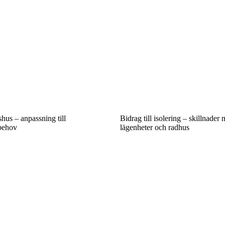
shus – anpassning till
Bidrag till isolering – skillnader 
 behov
lägenheter och radhus