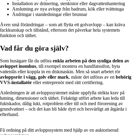
Installation av dränering, stenkistor eller dagvattenhantering
Anslutning av nya avlopp från badrum, kök eller tvättstuga
Ändringar i stamledningar eller brunnar
Även små förändringar – som att flytta ett golvavlopp – kan kräva
fackkunskap och tillstånd, eftersom det påverkar hela systemets
funktion och täthet.
Vad får du göra själv?
Som husägare får du utföra
enkla arbeten på den synliga delen av
avloppet inomhus
, till exempel montera en handfatssifon, byta
vattenlås eller koppla in en diskmaskin. Men så snart arbetet rör
avloppsrör i vägg, golv eller mark
, måste det utföras av en
behörig
VVS-installatör
eller entreprenör med rätt certifiering.
Anledningen är att avloppssystemet måste uppfylla strikta krav på
lutning, dimensioner och täthet. Felaktigt utfört arbete kan leda till
fuktskador, dålig lukt, rotproblem eller till och med förorening av
grundvattnet – och det kan bli både dyrt och besvärligt att åtgärda i
efterhand.
Få ordning på ditt avloppssystem med hjälp av en auktoriserad