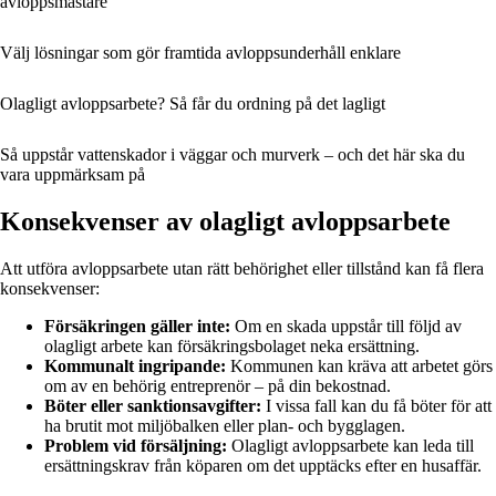
avloppsmästare
Välj lösningar som gör framtida avloppsunderhåll enklare
Olagligt avloppsarbete? Så får du ordning på det lagligt
Så uppstår vattenskador i väggar och murverk – och det här ska du
vara uppmärksam på
Konsekvenser av olagligt avloppsarbete
Att utföra avloppsarbete utan rätt behörighet eller tillstånd kan få flera
konsekvenser:
Försäkringen gäller inte:
Om en skada uppstår till följd av
olagligt arbete kan försäkringsbolaget neka ersättning.
Kommunalt ingripande:
Kommunen kan kräva att arbetet görs
om av en behörig entreprenör – på din bekostnad.
Böter eller sanktionsavgifter:
I vissa fall kan du få böter för att
ha brutit mot miljöbalken eller plan- och bygglagen.
Problem vid försäljning:
Olagligt avloppsarbete kan leda till
ersättningskrav från köparen om det upptäcks efter en husaffär.