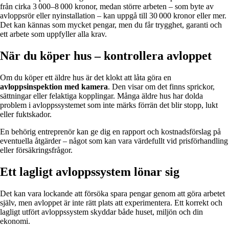
från cirka 3 000–8 000 kronor, medan större arbeten – som byte av
avloppsrör eller nyinstallation – kan uppgå till 30 000 kronor eller mer.
Det kan kännas som mycket pengar, men du får trygghet, garanti och
ett arbete som uppfyller alla krav.
När du köper hus – kontrollera avloppet
Om du köper ett äldre hus är det klokt att låta göra en
avloppsinspektion med kamera
. Den visar om det finns sprickor,
sättningar eller felaktiga kopplingar. Många äldre hus har dolda
problem i avloppssystemet som inte märks förrän det blir stopp, lukt
eller fuktskador.
En behörig entreprenör kan ge dig en rapport och kostnadsförslag på
eventuella åtgärder – något som kan vara värdefullt vid prisförhandling
eller försäkringsfrågor.
Ett lagligt avloppssystem lönar sig
Det kan vara lockande att försöka spara pengar genom att göra arbetet
själv, men avloppet är inte rätt plats att experimentera. Ett korrekt och
lagligt utfört avloppssystem skyddar både huset, miljön och din
ekonomi.