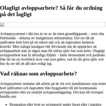
Olagligt avloppsarbete? Så får du ordning
på det lagligt
Avloppssystemet i ditt hus är en av de mest grundläggande – men ofta
förbisedda – delarna av fastighetens infrastruktur. Det ser till att
spillvatten leds bort på ett säkert sätt och att regnvatten hanteras
korrekt. Men många husägare blir förvånade när de upptäcker att
avloppsarbete inte är något man får utföra själv hur som helst. Olagligt
avloppsarbete kan få allvarliga följder – både ekonomiskt och juridiskt.
Här får du en överblick över vad som gäller, vad du får göra själv och
hur du ser till att allt sker enligt lag.
Vad räknas som avloppsarbete?
Avloppsarbete omfattar allt arbete på de rör och installationer som leder
bort spillvatten och dagvatten från byggnaden till det kommunala
avloppsnätet eller en enskild avloppsanläggning. Det kan till exempel
handla om:
Reparation eller byte av avloppsrör under huset eller i marken