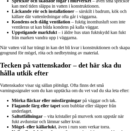
Sprickor och skadade fogar i murverket
– även små sprickor
kan med tiden släppa in vatten i konstruktionen.
Läckande rör och installationer
– särskilt i badrum, kök och
källare där vattenledningar ofta går i väggarna.
Kondens och dålig ventilation
– fuktig inomhusluft som inte
ventileras ut kan bilda kondens på kalla väggar.
Uppstigande markfukt
– i äldre hus utan fuktskydd kan fukt
från marken vandra upp i väggarna.
När vatten väl har trängt in kan det bli kvar i konstruktionen och skapa
grogrund för mögel, röta och nedbrytning av material.
Tecken på vattenskador – det här ska du
hålla utkik efter
Vattenskador visar sig sällan plötsligt. Ofta finns det små
varningssignaler som du kan upptäcka om du vet vad du ska leta efter:
Mörka fläckar eller missfärgningar
på väggar och tak.
Flagande färg eller tapet
som bubblar eller släpper från
underlaget.
Saltutfällningar
– vita kristaller på murverk som uppstår när
fukt avdunstar och lämnar salter kvar.
Mögel- eller källarlukt
, även i rum som verkar torra.