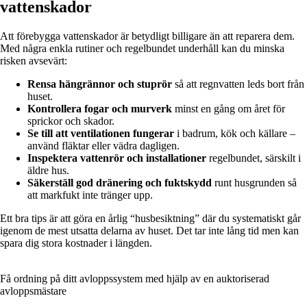
vattenskador
Att förebygga vattenskador är betydligt billigare än att reparera dem.
Med några enkla rutiner och regelbundet underhåll kan du minska
risken avsevärt:
Rensa hängrännor och stuprör
så att regnvatten leds bort från
huset.
Kontrollera fogar och murverk
minst en gång om året för
sprickor och skador.
Se till att ventilationen fungerar
i badrum, kök och källare –
använd fläktar eller vädra dagligen.
Inspektera vattenrör och installationer
regelbundet, särskilt i
äldre hus.
Säkerställ god dränering och fuktskydd
runt husgrunden så
att markfukt inte tränger upp.
Ett bra tips är att göra en årlig “husbesiktning” där du systematiskt går
igenom de mest utsatta delarna av huset. Det tar inte lång tid men kan
spara dig stora kostnader i längden.
Få ordning på ditt avloppssystem med hjälp av en auktoriserad
avloppsmästare