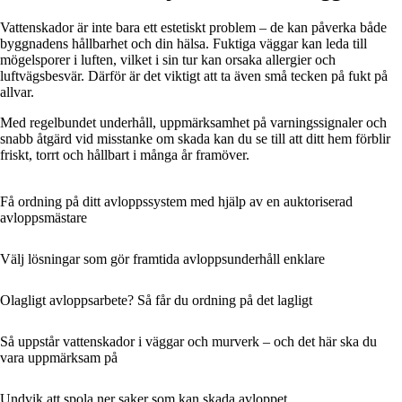
Vattenskador är inte bara ett estetiskt problem – de kan påverka både
byggnadens hållbarhet och din hälsa. Fuktiga väggar kan leda till
mögelsporer i luften, vilket i sin tur kan orsaka allergier och
luftvägsbesvär. Därför är det viktigt att ta även små tecken på fukt på
allvar.
Med regelbundet underhåll, uppmärksamhet på varningssignaler och
snabb åtgärd vid misstanke om skada kan du se till att ditt hem förblir
friskt, torrt och hållbart i många år framöver.
Få ordning på ditt avloppssystem med hjälp av en auktoriserad
avloppsmästare
Välj lösningar som gör framtida avloppsunderhåll enklare
Olagligt avloppsarbete? Så får du ordning på det lagligt
Så uppstår vattenskador i väggar och murverk – och det här ska du
vara uppmärksam på
Undvik att spola ner saker som kan skada avloppet