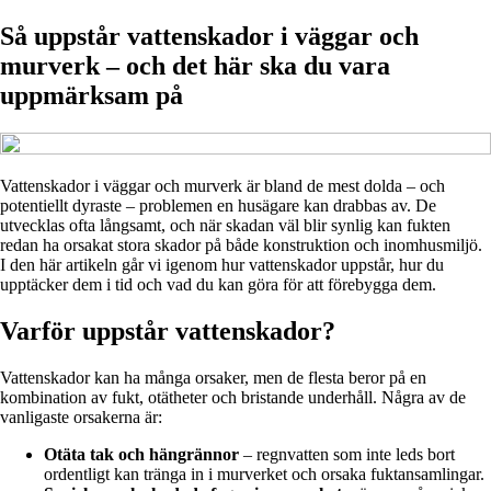
Så uppstår vattenskador i väggar och
murverk – och det här ska du vara
uppmärksam på
Vattenskador i väggar och murverk är bland de mest dolda – och
potentiellt dyraste – problemen en husägare kan drabbas av. De
utvecklas ofta långsamt, och när skadan väl blir synlig kan fukten
redan ha orsakat stora skador på både konstruktion och inomhusmiljö.
I den här artikeln går vi igenom hur vattenskador uppstår, hur du
upptäcker dem i tid och vad du kan göra för att förebygga dem.
Varför uppstår vattenskador?
Vattenskador kan ha många orsaker, men de flesta beror på en
kombination av fukt, otätheter och bristande underhåll. Några av de
vanligaste orsakerna är:
Otäta tak och hängrännor
– regnvatten som inte leds bort
ordentligt kan tränga in i murverket och orsaka fuktansamlingar.