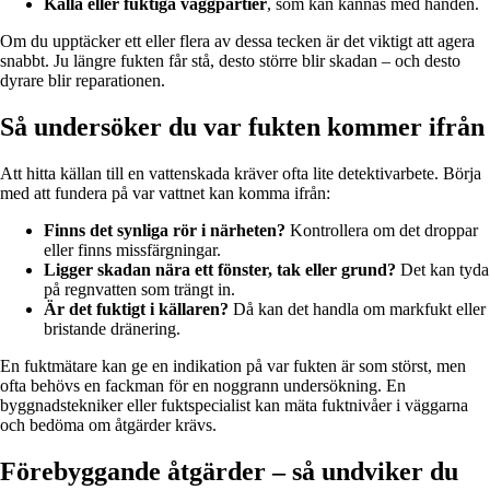
Kalla eller fuktiga väggpartier
, som kan kännas med handen.
Om du upptäcker ett eller flera av dessa tecken är det viktigt att agera
snabbt. Ju längre fukten får stå, desto större blir skadan – och desto
dyrare blir reparationen.
Så undersöker du var fukten kommer ifrån
Att hitta källan till en vattenskada kräver ofta lite detektivarbete. Börja
med att fundera på var vattnet kan komma ifrån:
Finns det synliga rör i närheten?
Kontrollera om det droppar
eller finns missfärgningar.
Ligger skadan nära ett fönster, tak eller grund?
Det kan tyda
på regnvatten som trängt in.
Är det fuktigt i källaren?
Då kan det handla om markfukt eller
bristande dränering.
En fuktmätare kan ge en indikation på var fukten är som störst, men
ofta behövs en fackman för en noggrann undersökning. En
byggnadstekniker eller fuktspecialist kan mäta fuktnivåer i väggarna
och bedöma om åtgärder krävs.
Förebyggande åtgärder – så undviker du