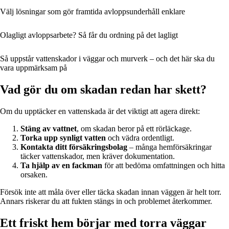
Välj lösningar som gör framtida avloppsunderhåll enklare
Olagligt avloppsarbete? Så får du ordning på det lagligt
Så uppstår vattenskador i väggar och murverk – och det här ska du
vara uppmärksam på
Vad gör du om skadan redan har skett?
Om du upptäcker en vattenskada är det viktigt att agera direkt:
Stäng av vattnet
, om skadan beror på ett rörläckage.
Torka upp synligt vatten
och vädra ordentligt.
Kontakta ditt försäkringsbolag
– många hemförsäkringar
täcker vattenskador, men kräver dokumentation.
Ta hjälp av en fackman
för att bedöma omfattningen och hitta
orsaken.
Försök inte att måla över eller täcka skadan innan väggen är helt torr.
Annars riskerar du att fukten stängs in och problemet återkommer.
Ett friskt hem börjar med torra väggar